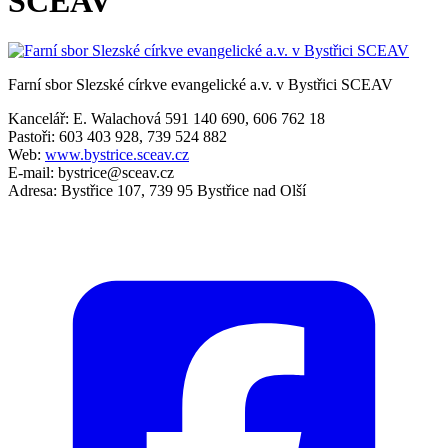
SCEAV
Farní sbor Slezské církve evangelické a.v. v Bystřici SCEAV
Kancelář: E. Walachová
591 140 690, 606 762 18
Pastoři: 603 403 928, 739 524 882
Web:
www.bystrice.sceav.cz
E-mail:
bystrice@sceav.cz
Adresa: Bystřice 107, 739 95 Bystřice nad Olší