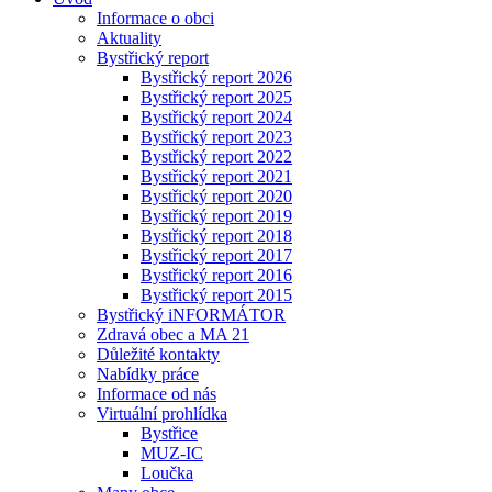
Informace o obci
Aktuality
Bystřický report
Bystřický report 2026
Bystřický report 2025
Bystřický report 2024
Bystřický report 2023
Bystřický report 2022
Bystřický report 2021
Bystřický report 2020
Bystřický report 2019
Bystřický report 2018
Bystřický report 2017
Bystřický report 2016
Bystřický report 2015
Bystřický iNFORMÁTOR
Zdravá obec a MA 21
Důležité kontakty
Nabídky práce
Informace od nás
Virtuální prohlídka
Bystřice
MUZ-IC
Loučka