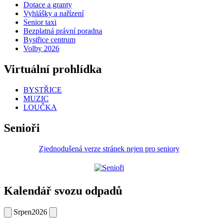
Dotace a granty
Vyhlášky a nařízení
Senior taxi
Bezplatná právní poradna
Bystřice centrum
Volby 2026
Virtuální prohlídka
BYSTŘICE
MUZIC
LOUČKA
Senioři
Zjednodušená verze stránek nejen pro seniory
Kalendář svozu odpadů
Srpen
2026