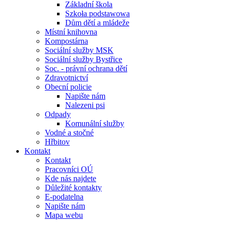
Základní škola
Szkoła podstawowa
Dům dětí a mládeže
Místní knihovna
Kompostárna
Sociální služby MSK
Sociální služby Bystřice
Soc. - právní ochrana dětí
Zdravotnictví
Obecní policie
Napište nám
Nalezeni psi
Odpady
Komunální služby
Vodné a stočné
Hřbitov
Kontakt
Kontakt
Pracovníci OÚ
Kde nás najdete
Důležité kontakty
E-podatelna
Napište nám
Mapa webu