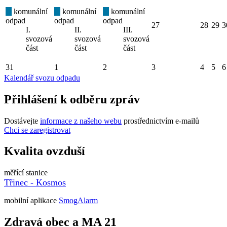
komunální
komunální
komunální
odpad
odpad
odpad
27
28
29
3
I.
II.
III.
svozová
svozová
svozová
část
část
část
31
1
2
3
4
5
6
Kalendář svozu odpadu
Přihlášení k odběru zpráv
Dostávejte
informace z našeho webu
prostřednictvím e-mailů
Chci se zaregistrovat
Kvalita ovzduší
měřící stanice
Třinec - Kosmos
mobilní aplikace
SmogAlarm
Zdravá obec a MA 21