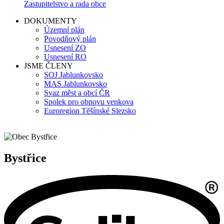
Zastupitelstvo a rada obce
DOKUMENTY
Územní plán
Povodňový plán
Usnesení ZO
Usnesení RO
JSME ČLENY
SOJ Jablunkovsko
MAS Jablunkovsko
Svaz měst a obcí ČR
Spolek pro obnovu venkova
Euroregion Těšínské Slezsko
Bystřice