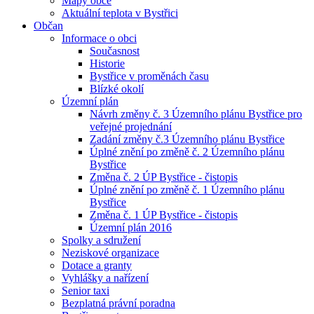
Mapy obce
Aktuální teplota v Bystřici
Občan
Informace o obci
Současnost
Historie
Bystřice v proměnách času
Blízké okolí
Územní plán
Návrh změny č. 3 Územního plánu Bystřice pro
veřejné projednání
Zadání změny č.3 Územního plánu Bystřice
Úplné znění po změně č. 2 Územního plánu
Bystřice
Změna č. 2 ÚP Bystřice - čistopis
Úplné znění po změně č. 1 Územního plánu
Bystřice
Změna č. 1 ÚP Bystřice - čistopis
Územní plán 2016
Spolky a sdružení
Neziskové organizace
Dotace a granty
Vyhlášky a nařízení
Senior taxi
Bezplatná právní poradna