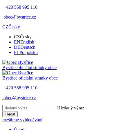
+420 558 995 110
obec@bystrice.cz
CZ
Česky
CZ
Česky
EN
English
DE
Deutsch
PL
Po polsku
Bystřice
oficiální stránky obce
Bystřice
oficiální stránky obce
+420 558 995 110
obec@bystrice.cz
Hledaný výraz
Hledat
rozšířené vyhledávání
Úvod