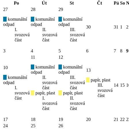
Po
Út
St
Čt
Pá
So
N
27
28
29
komunální
komunální
komunální
odpad
odpad
odpad
30
31
1
2
I.
II.
III.
svozová
svozová
svozová
část
část
část
3
4
5
6
7
8
9
11
12
komunální
komunální
10
13
odpad
odpad
komunální
II.
III.
papír, plast
odpad
svozová
svozová
III.
14
15
1
I.
část
část
svozová
svozová
papír, plast
papír, plast
část
část
I.
II.
svozová
svozová
část
část
17
18
19
20
21
22
2
24
25
26