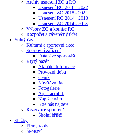
Archiv usnesení ZO a RO
Usnesení RO 2018 - 2022
Usnesení ZO 2018 - 2022
Usnesení RO 2014 - 2018
Usnesení ZO 2014 - 2018
Výbory ZO a komise RO
Rozpočet a závěrečný účet
Volný čas
Kulturní a sportovní akce
Sportovní zařízení
Databáze sportovišť
Krytý bazén
Aktuální informace
Provozní doba
Ceník
Návštěvní řád
Fotogalerie
Aqua aerobik
Napište nám
Kde nás najdete
Rezervace sportovišť
Školní hřiště
Služby
Firmy v obci
Školství