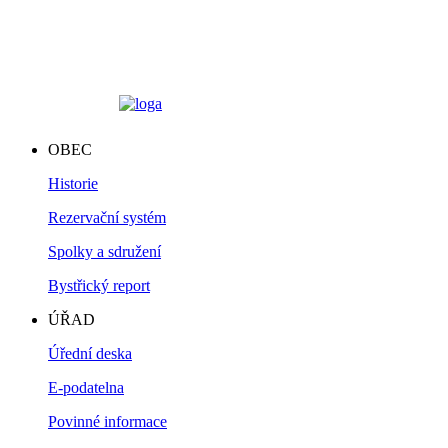
OBEC
Historie
Rezervační systém
Spolky a sdružení
Bystřický report
ÚŘAD
Úřední deska
E-podatelna
Povinné informace