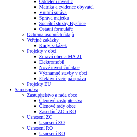
Oddělení investic
Matrika a evidence obyvatel
Vnitřní správa
Správa majetku
Sociální služby Bystřice
Ostatní formuláře
Ochrana osobních údajů
Veřejné zakázky
Karty zakázek
Projekty v obci
Zdravá obec a MA 21
Elektromobil
Nové investiční akce
Významné stavby v obci
Efektivní veřejná správa
Projekty EU
Samospráva
Zastupitelstvo a rada obce
Členové zastupitelstva
Členové rady obce
Zasedání ZO a RO
Usnesení ZO
Usnesení ZO
Usnesení RO
Usnesení RO