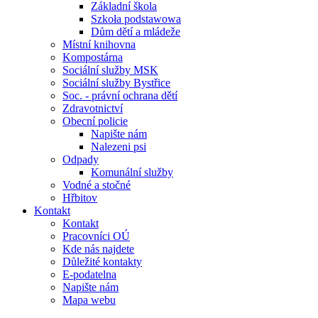
Základní škola
Szkoła podstawowa
Dům dětí a mládeže
Místní knihovna
Kompostárna
Sociální služby MSK
Sociální služby Bystřice
Soc. - právní ochrana dětí
Zdravotnictví
Obecní policie
Napište nám
Nalezeni psi
Odpady
Komunální služby
Vodné a stočné
Hřbitov
Kontakt
Kontakt
Pracovníci OÚ
Kde nás najdete
Důležité kontakty
E-podatelna
Napište nám
Mapa webu