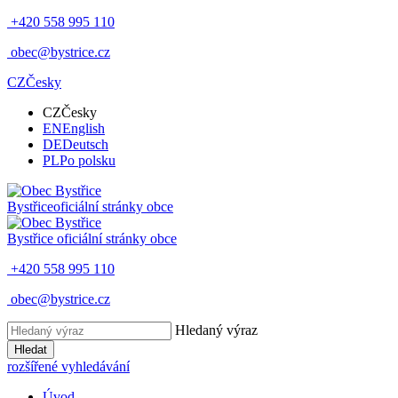
+420 558 995 110
obec@bystrice.cz
CZ
Česky
CZ
Česky
EN
English
DE
Deutsch
PL
Po polsku
Bystřice
oficiální stránky obce
Bystřice
oficiální stránky obce
+420 558 995 110
obec@bystrice.cz
Hledaný výraz
Hledat
rozšířené vyhledávání
Úvod