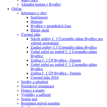
Mapy obce
Aktuální teplota v Bystřici
Občan
Informace o obci
Současnost
Historie
Bystřice v proměnách času
Blízké okolí
Územní plán
Návrh změny č. 3 Územního plánu Bystřice pro
veřejné projednání
Zadání změny č.3 Územního plánu Bystřice
Úplné znění po změně č. 2 Územního plánu
Bystřice
Změna č. 2 ÚP Bystřice - čistopis
Úplné znění po změně č. 1 Územního plánu
Bystřice
Změna č. 1 ÚP Bystřice - čistopis
Územní plán 2016
Spolky a sdružení
Neziskové organizace
Dotace a granty
Vyhlášky a nařízení
Senior taxi
Bezplatná právní poradna