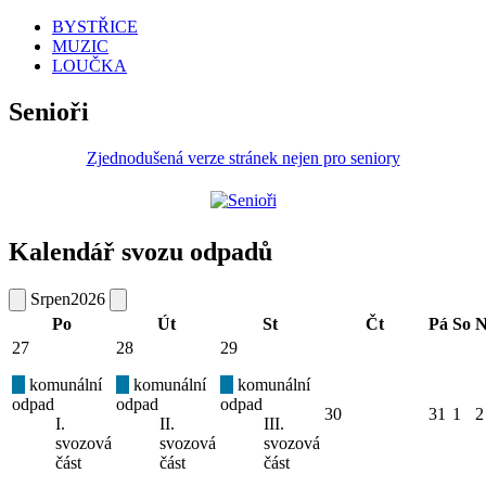
BYSTŘICE
MUZIC
LOUČKA
Senioři
Zjednodušená verze stránek nejen pro seniory
Kalendář svozu odpadů
Srpen
2026
Po
Út
St
Čt
Pá
So
N
27
28
29
komunální
komunální
komunální
odpad
odpad
odpad
30
31
1
2
I.
II.
III.
svozová
svozová
svozová
část
část
část