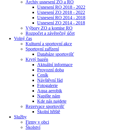
Archiv usnesení ZO a RO
Usnesení RO 2018 - 2022
Usnesení ZO 2018 - 2022
Usnesení RO 2014 - 2018
Usnesení ZO 2014 - 2018
Výbory ZO a komise RO
Rozpočet a závěrečný účet
Volný čas
Kulturní a sportovní akce
Sportovní zařízení
Databáze sportovišť
Krytý bazén
Aktuální informace
Provozní doba
Ceník
Návštěvní řád
Fotogalerie
Aqua aerobik
Napište nám
Kde nás najdete
Rezervace sportovišť
Školní hřiště
Služby
Firmy v obci
Školství