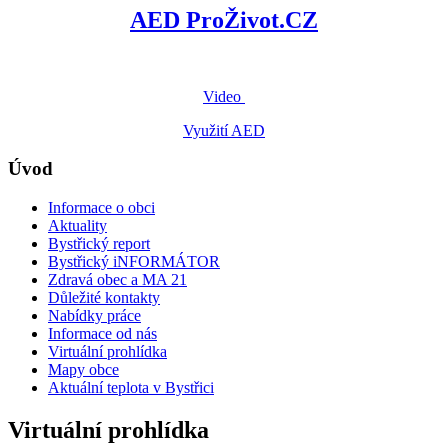
AED ProŽivot.CZ
Video
Využití AED
Úvod
Informace o obci
Aktuality
Bystřický report
Bystřický iNFORMÁTOR
Zdravá obec a MA 21
Důležité kontakty
Nabídky práce
Informace od nás
Virtuální prohlídka
Mapy obce
Aktuální teplota v Bystřici
Virtuální prohlídka