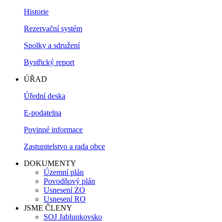
Historie
Rezervační systém
Spolky a sdružení
Bystřický report
ÚŘAD
Úřední deska
E-podatelna
Povinné informace
Zastupitelstvo a rada obce
DOKUMENTY
Územní plán
Povodňový plán
Usnesení ZO
Usnesení RO
JSME ČLENY
SOJ Jablunkovsko