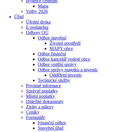
Bystřice centrum
Mapa
Volby 2026
Úřad
Úřední deska
E-podatelna
Odbory OÚ
Odbor stavební
Životní prostředí
MAPY obce
Odbor finanční
Odbor kancelář vedení obce
Odbor vnitřní správy
Odbor správy majetku a investic
Oddělení investic
Technické služby
Povinné informace
Správní poplatky
Místní poplatky
Důležité dokumenty
Ztráty a nálezy
Ceníky
Formuláře
Finanční odbor
Stavební úřad