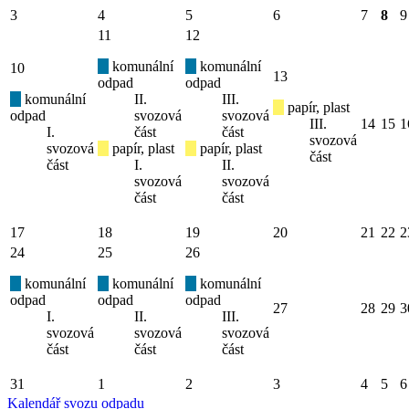
3
4
5
6
7
8
9
11
12
komunální
komunální
10
13
odpad
odpad
komunální
II.
III.
papír, plast
odpad
svozová
svozová
III.
14
15
1
I.
část
část
svozová
svozová
papír, plast
papír, plast
část
část
I.
II.
svozová
svozová
část
část
17
18
19
20
21
22
2
24
25
26
komunální
komunální
komunální
odpad
odpad
odpad
27
28
29
3
I.
II.
III.
svozová
svozová
svozová
část
část
část
31
1
2
3
4
5
6
Kalendář svozu odpadu