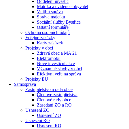
Oddělení investic
Matrika a evidence obyvatel
Vnitřní správa
Správa majetku
Sociální služby Bystřice
Ostatní formuláře
Ochrana osobních údajů
Veřejné zakázky
Karty zakázek
Projekty v obci
Zdravá obec a MA 21
Elektromobil
Nové investiční akce
Významné stavby v obci
Efektivní veřejná správa
Projekty EU
Samospráva
Zastupitelstvo a rada obce
Členové zastupitelstva
Členové rady obce
Zasedání ZO a RO
Usnesení ZO
Usnesení ZO
Usnesení RO
Usnesení RO