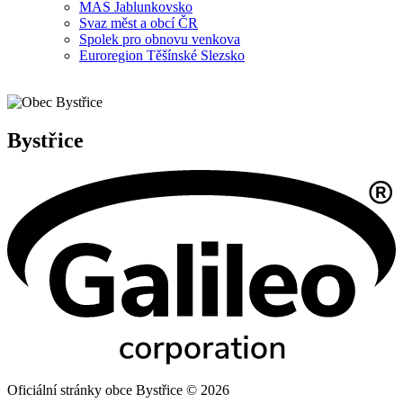
MAS Jablunkovsko
Svaz měst a obcí ČR
Spolek pro obnovu venkova
Euroregion Těšínské Slezsko
Bystřice
Oficiální stránky obce Bystřice © 2026