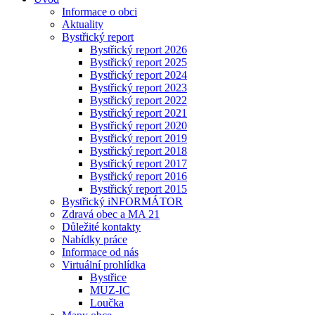
Informace o obci
Aktuality
Bystřický report
Bystřický report 2026
Bystřický report 2025
Bystřický report 2024
Bystřický report 2023
Bystřický report 2022
Bystřický report 2021
Bystřický report 2020
Bystřický report 2019
Bystřický report 2018
Bystřický report 2017
Bystřický report 2016
Bystřický report 2015
Bystřický iNFORMÁTOR
Zdravá obec a MA 21
Důležité kontakty
Nabídky práce
Informace od nás
Virtuální prohlídka
Bystřice
MUZ-IC
Loučka