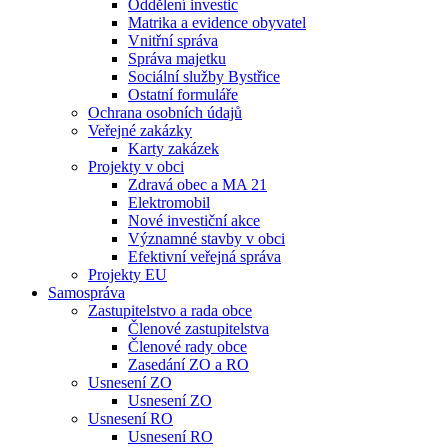
Oddělení investic
Matrika a evidence obyvatel
Vnitřní správa
Správa majetku
Sociální služby Bystřice
Ostatní formuláře
Ochrana osobních údajů
Veřejné zakázky
Karty zakázek
Projekty v obci
Zdravá obec a MA 21
Elektromobil
Nové investiční akce
Významné stavby v obci
Efektivní veřejná správa
Projekty EU
Samospráva
Zastupitelstvo a rada obce
Členové zastupitelstva
Členové rady obce
Zasedání ZO a RO
Usnesení ZO
Usnesení ZO
Usnesení RO
Usnesení RO