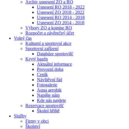
Archiv usnesení ZO a RO
Usnesení RO 2018 - 2022
Usnesení ZO 2018 - 2022
Usnesení RO 2014 - 2018
Usnesení ZO 2014 - 2018
Výbory ZO a komise RO
Rozpočet a závěrečný účet
Volný čas
Kulturní a sportovní akce
Sportovní zařízení
Databáze sportovišť
Krytý bazén
Aktuální informace
Provozní doba
Ceník
Návštěvní řád
Fotogalerie
Aqua aerobik
Napište nám
Kde nás najdete
Rezervace sportovišť
Školní hřiště
Služby
Firmy v obci
Školství