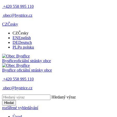
+420 558 995 110
obec@bystrice.cz
CZ
Česky
CZ
Česky
EN
English
DE
Deutsch
PL
Po polsku
Bystřice
oficiální stránky obce
Bystřice
oficiální stránky obce
+420 558 995 110
obec@bystrice.cz
Hledaný výraz
Hledat
rozšířené vyhledávání
Úvod