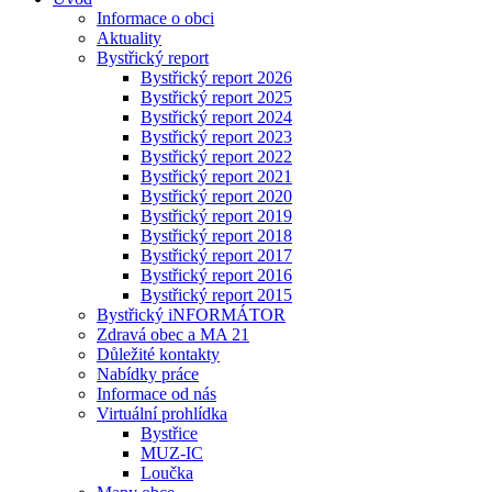
Informace o obci
Aktuality
Bystřický report
Bystřický report 2026
Bystřický report 2025
Bystřický report 2024
Bystřický report 2023
Bystřický report 2022
Bystřický report 2021
Bystřický report 2020
Bystřický report 2019
Bystřický report 2018
Bystřický report 2017
Bystřický report 2016
Bystřický report 2015
Bystřický iNFORMÁTOR
Zdravá obec a MA 21
Důležité kontakty
Nabídky práce
Informace od nás
Virtuální prohlídka
Bystřice
MUZ-IC
Loučka