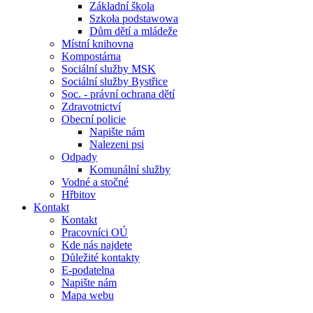
Základní škola
Szkoła podstawowa
Dům dětí a mládeže
Místní knihovna
Kompostárna
Sociální služby MSK
Sociální služby Bystřice
Soc. - právní ochrana dětí
Zdravotnictví
Obecní policie
Napište nám
Nalezeni psi
Odpady
Komunální služby
Vodné a stočné
Hřbitov
Kontakt
Kontakt
Pracovníci OÚ
Kde nás najdete
Důležité kontakty
E-podatelna
Napište nám
Mapa webu