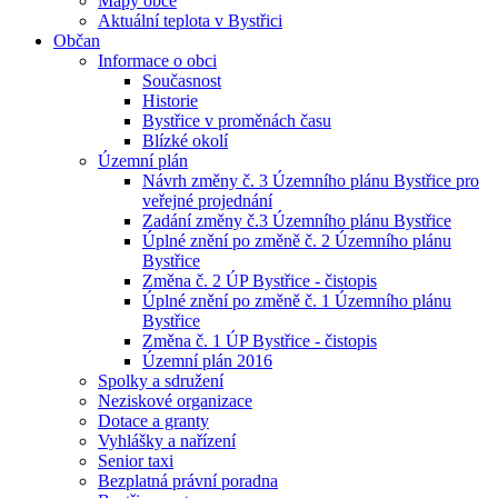
Mapy obce
Aktuální teplota v Bystřici
Občan
Informace o obci
Současnost
Historie
Bystřice v proměnách času
Blízké okolí
Územní plán
Návrh změny č. 3 Územního plánu Bystřice pro
veřejné projednání
Zadání změny č.3 Územního plánu Bystřice
Úplné znění po změně č. 2 Územního plánu
Bystřice
Změna č. 2 ÚP Bystřice - čistopis
Úplné znění po změně č. 1 Územního plánu
Bystřice
Změna č. 1 ÚP Bystřice - čistopis
Územní plán 2016
Spolky a sdružení
Neziskové organizace
Dotace a granty
Vyhlášky a nařízení
Senior taxi
Bezplatná právní poradna