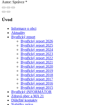
Autor:
Správce *
Úvod
Informace o obci
Aktuality
Bystřický report
Bystřický report 2026
Bystřický report 2025
Bystřický report 2024
Bystřický report 2023
Bystřický report 2022
Bystřický report 2021
Bystřický report 2020
Bystřický report 2019
Bystřický report 2018
Bystřický report 2017
Bystřický report 2016
Bystřický report 2015
Bystřický iNFORMÁTOR
Zdravá obec a MA 21
Důležité kontakty
Nabídky práce