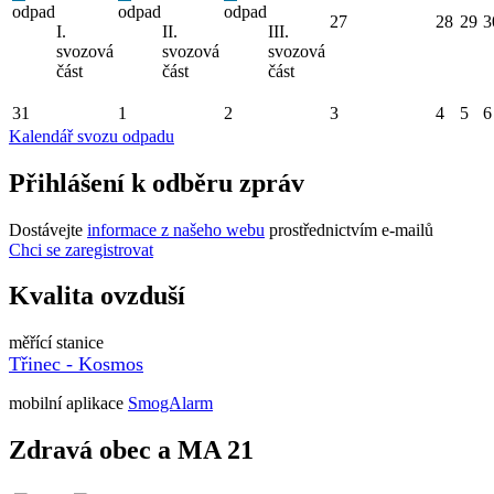
odpad
odpad
odpad
27
28
29
3
I.
II.
III.
svozová
svozová
svozová
část
část
část
31
1
2
3
4
5
6
Kalendář svozu odpadu
Přihlášení k odběru zpráv
Dostávejte
informace z našeho webu
prostřednictvím e-mailů
Chci se zaregistrovat
Kvalita ovzduší
měřící stanice
Třinec - Kosmos
mobilní aplikace
SmogAlarm
Zdravá obec a MA 21