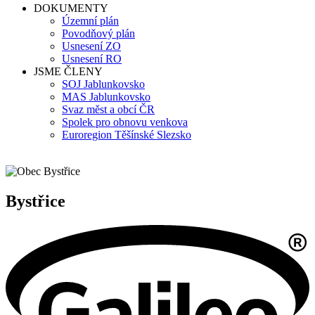
DOKUMENTY
Územní plán
Povodňový plán
Usnesení ZO
Usnesení RO
JSME ČLENY
SOJ Jablunkovsko
MAS Jablunkovsko
Svaz měst a obcí ČR
Spolek pro obnovu venkova
Euroregion Těšínské Slezsko
Bystřice