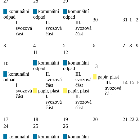
27
28
29
komunální
komunální
komunální
odpad
odpad
odpad
30
31
1
2
I.
II.
III.
svozová
svozová
svozová
část
část
část
3
4
5
6
7
8
9
11
12
komunální
komunální
10
13
odpad
odpad
komunální
II.
III.
papír, plast
odpad
svozová
svozová
III.
14
15
1
I.
část
část
svozová
svozová
papír, plast
papír, plast
část
část
I.
II.
svozová
svozová
část
část
17
18
19
20
21
22
2
24
25
26
komunální
komunální
komunální