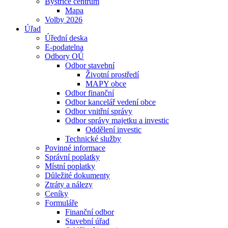
Bystřice centrum
Mapa
Volby 2026
Úřad
Úřední deska
E-podatelna
Odbory OÚ
Odbor stavební
Životní prostředí
MAPY obce
Odbor finanční
Odbor kancelář vedení obce
Odbor vnitřní správy
Odbor správy majetku a investic
Oddělení investic
Technické služby
Povinné informace
Správní poplatky
Místní poplatky
Důležité dokumenty
Ztráty a nálezy
Ceníky
Formuláře
Finanční odbor
Stavební úřad