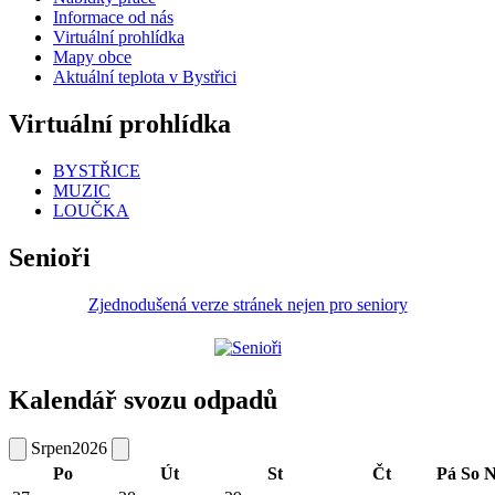
Informace od nás
Virtuální prohlídka
Mapy obce
Aktuální teplota v Bystřici
Virtuální prohlídka
BYSTŘICE
MUZIC
LOUČKA
Senioři
Zjednodušená verze stránek nejen pro seniory
Kalendář svozu odpadů
Srpen
2026
Po
Út
St
Čt
Pá
So
N