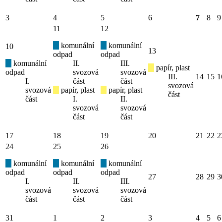
3
4
5
6
7
8
9
11
12
komunální
komunální
10
13
odpad
odpad
komunální
II.
III.
papír, plast
odpad
svozová
svozová
III.
14
15
1
I.
část
část
svozová
svozová
papír, plast
papír, plast
část
část
I.
II.
svozová
svozová
část
část
17
18
19
20
21
22
2
24
25
26
komunální
komunální
komunální
odpad
odpad
odpad
27
28
29
3
I.
II.
III.
svozová
svozová
svozová
část
část
část
31
1
2
3
4
5
6