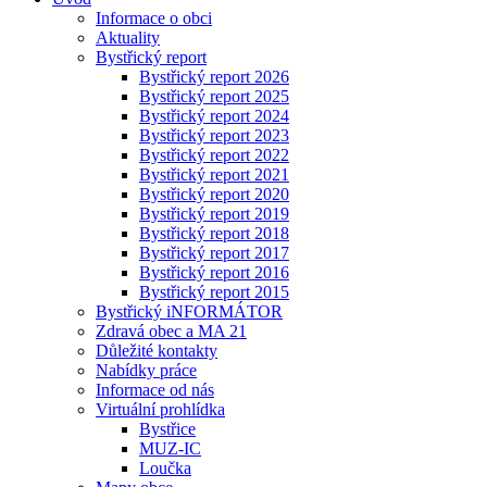
Informace o obci
Aktuality
Bystřický report
Bystřický report 2026
Bystřický report 2025
Bystřický report 2024
Bystřický report 2023
Bystřický report 2022
Bystřický report 2021
Bystřický report 2020
Bystřický report 2019
Bystřický report 2018
Bystřický report 2017
Bystřický report 2016
Bystřický report 2015
Bystřický iNFORMÁTOR
Zdravá obec a MA 21
Důležité kontakty
Nabídky práce
Informace od nás
Virtuální prohlídka
Bystřice
MUZ-IC
Loučka