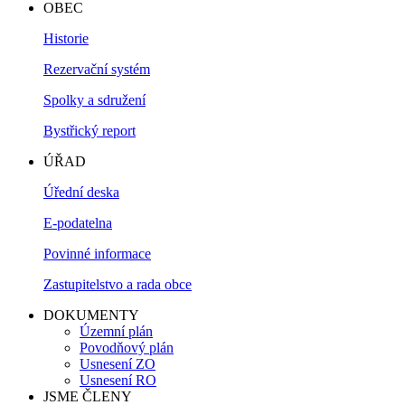
OBEC
Historie
Rezervační systém
Spolky a sdružení
Bystřický report
ÚŘAD
Úřední deska
E-podatelna
Povinné informace
Zastupitelstvo a rada obce
DOKUMENTY
Územní plán
Povodňový plán
Usnesení ZO
Usnesení RO
JSME ČLENY