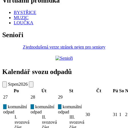
Virtuální prohlídka
BYSTŘICE
MUZIC
LOUČKA
Senioři
Zjednodušená verze stránek nejen pro seniory
Kalendář svozu odpadů
Srpen
2026
Po
Út
St
Čt
Pá
So
N
27
28
29
komunální
komunální
komunální
odpad
odpad
odpad
30
31
1
2
I.
II.
III.
svozová
svozová
svozová
část
část
část