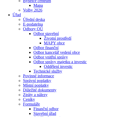
Bystřice centrum
Mapa
Volby 2026
Úřad
Úřední deska
E-podatelna
Odbory OÚ
Odbor stavební
Životní prostředí
MAPY obce
Odbor finanční
Odbor kancelář vedení obce
Odbor vnitřní správy
Odbor správy majetku a investic
Oddělení investic
Technické služby
Povinné informace
Správní poplatky
Místní poplatky
Důležité dokumenty
Ztráty a nálezy
Ceníky
Formuláře
Finanční odbor
Stavební úřad