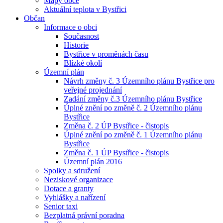
Mapy obce
Aktuální teplota v Bystřici
Občan
Informace o obci
Současnost
Historie
Bystřice v proměnách času
Blízké okolí
Územní plán
Návrh změny č. 3 Územního plánu Bystřice pro
veřejné projednání
Zadání změny č.3 Územního plánu Bystřice
Úplné znění po změně č. 2 Územního plánu
Bystřice
Změna č. 2 ÚP Bystřice - čistopis
Úplné znění po změně č. 1 Územního plánu
Bystřice
Změna č. 1 ÚP Bystřice - čistopis
Územní plán 2016
Spolky a sdružení
Neziskové organizace
Dotace a granty
Vyhlášky a nařízení
Senior taxi
Bezplatná právní poradna