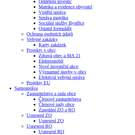
Oddělení investic
Matrika a evidence obyvatel
Vnitřní správa
Správa majetku
Sociální služby Bystřice
Ostatní formuláře
Ochrana osobních údajů
Veřejné zakázky
Karty zakázek
Projekty v obci
Zdravá obec a MA 21
Elektromobil
Nové investiční akce
Významné stavby v obci
Efektivní veřejná správa
Projekty EU
Samospráva
Zastupitelstvo a rada obce
Členové zastupitelstva
Členové rady obce
Zasedání ZO a RO
Usnesení ZO
Usnesení ZO
Usnesení RO
Usnesení RO