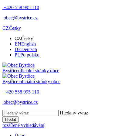
+420 558 995 110
obec@bystrice.cz
CZ
Česky
CZ
Česky
EN
English
DE
Deutsch
PL
Po polsku
Bystřice
oficiální stránky obce
Bystřice
oficiální stránky obce
+420 558 995 110
obec@bystrice.cz
Hledaný výraz
Hledat
rozšířené vyhledávání
Úvod