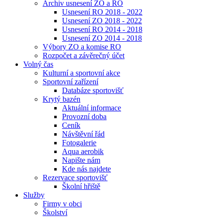
Archiv usnesení ZO a RO
Usnesení RO 2018 - 2022
Usnesení ZO 2018 - 2022
Usnesení RO 2014 - 2018
Usnesení ZO 2014 - 2018
Výbory ZO a komise RO
Rozpočet a závěrečný účet
Volný čas
Kulturní a sportovní akce
Sportovní zařízení
Databáze sportovišť
Krytý bazén
Aktuální informace
Provozní doba
Ceník
Návštěvní řád
Fotogalerie
Aqua aerobik
Napište nám
Kde nás najdete
Rezervace sportovišť
Školní hřiště
Služby
Firmy v obci
Školství