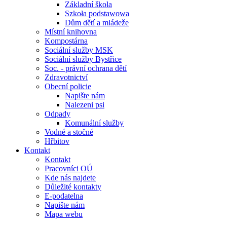
Základní škola
Szkoła podstawowa
Dům dětí a mládeže
Místní knihovna
Kompostárna
Sociální služby MSK
Sociální služby Bystřice
Soc. - právní ochrana dětí
Zdravotnictví
Obecní policie
Napište nám
Nalezeni psi
Odpady
Komunální služby
Vodné a stočné
Hřbitov
Kontakt
Kontakt
Pracovníci OÚ
Kde nás najdete
Důležité kontakty
E-podatelna
Napište nám
Mapa webu