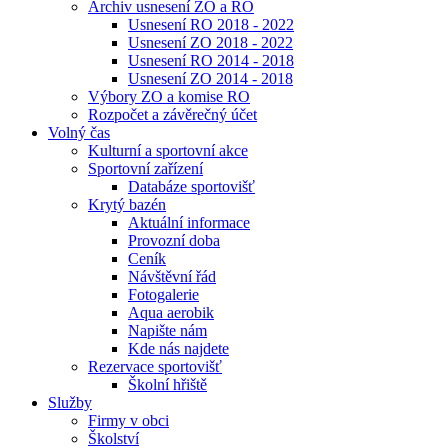
Archiv usnesení ZO a RO
Usnesení RO 2018 - 2022
Usnesení ZO 2018 - 2022
Usnesení RO 2014 - 2018
Usnesení ZO 2014 - 2018
Výbory ZO a komise RO
Rozpočet a závěrečný účet
Volný čas
Kulturní a sportovní akce
Sportovní zařízení
Databáze sportovišť
Krytý bazén
Aktuální informace
Provozní doba
Ceník
Návštěvní řád
Fotogalerie
Aqua aerobik
Napište nám
Kde nás najdete
Rezervace sportovišť
Školní hřiště
Služby
Firmy v obci
Školství