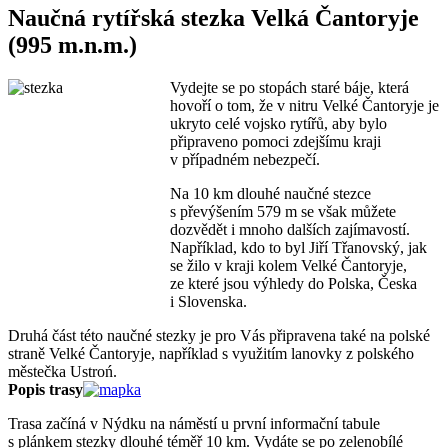
Naučná rytířská stezka Velká Čantoryje
(995 m.n.m.)
Vydejte se po stopách staré báje, která
hovoří o tom, že v nitru Velké Čantoryje je
ukryto celé vojsko rytířů, aby bylo
připraveno pomoci zdejšímu kraji
v případném nebezpečí.
Na 10 km dlouhé naučné stezce
s převýšením 579 m se však můžete
dozvědět i mnoho dalších zajímavostí.
Například, kdo to byl Jiří Třanovský, jak
se žilo v kraji kolem Velké Čantoryje,
ze které jsou výhledy do Polska, Česka
i Slovenska.
Druhá část této naučné stezky je pro Vás připravena také na polské
straně Velké Čantoryje, například s využitím lanovky z polského
městečka Ustroń.
Popis trasy
Trasa začíná v Nýdku na náměstí u první informační tabule
s plánkem stezky dlouhé téměř 10 km. Vydáte se po zelenobílé