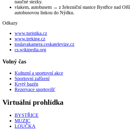
naučné stezky.
vlakem, autobusem → z železniční stanice Bystřice nad Olší
autobusovou linkou do Nýdku.
Odkazy
www.turistika.cz
www.treking.cz
toulavakamera.ceskatelevize.cz
cs.wikipedia.org
Volný čas
Kulturní a sportovní akce
Sportovní zařízení
Krytý bazén
Rezervace sportovišť
Virtuální prohlídka
BYSTŘICE
MUZIC
LOUČKA