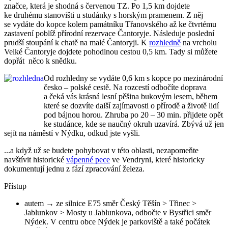
značce, která je shodná s červenou TZ. Po 1,5 km dojdete
ke druhému stanovišti u studánky s horským pramenem. Z něj
se vydáte do kopce kolem památníku Třanovského až ke čtvrtému
zastavení poblíž přírodní rezervace Čantoryje. Následuje poslední
prudší stoupání k chatě na malé Čantoryji. K
rozhledně
na vrcholu
Velké Čantoryje dojdete pohodlnou cestou 0,5 km. Tady si můžete
dopřát něco k snědku.
Od rozhledny se vydáte 0,6 km s kopce po mezinárodní
česko – polské cestě. Na rozcestí odbočíte doprava
a čeká vás krásná lesní pěšina bukovým lesem, během
které se dozvíte další zajímavosti o přírodě a životě lidí
pod bájnou horou. Zhruba po 20 – 30 min. přijdete opět
ke studánce, kde se naučný okruh uzavírá. Zbývá už jen
sejít na náměstí v Nýdku, odkud jste vyšli.
...a když už se budete pohybovat v této oblasti, nezapomeňte
navštívit historické
vápenné pece
ve Vendryni, které historicky
dokumentují jednu z fází zpracování železa.
Přístup
autem → ze silnice E75 směr Český Těšín > Třinec >
Jablunkov > Mosty u Jablunkova, odbočte v Bystřici směr
Nýdek. V centru obce Nýdek je parkoviště a také počátek