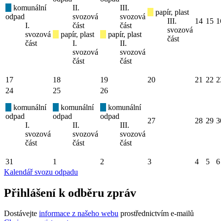
komunální
II.
III.
papír, plast
odpad
svozová
svozová
III.
14
15
1
I.
část
část
svozová
svozová
papír, plast
papír, plast
část
část
I.
II.
svozová
svozová
část
část
17
18
19
20
21
22
2
24
25
26
komunální
komunální
komunální
odpad
odpad
odpad
27
28
29
3
I.
II.
III.
svozová
svozová
svozová
část
část
část
31
1
2
3
4
5
6
Kalendář svozu odpadu
Přihlášení k odběru zpráv
Dostávejte
informace z našeho webu
prostřednictvím e-mailů