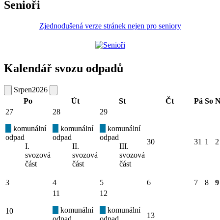
Senioři
Zjednodušená verze stránek nejen pro seniory
Kalendář svozu odpadů
Srpen
2026
Po
Út
St
Čt
Pá
So
N
27
28
29
komunální
komunální
komunální
odpad
odpad
odpad
30
31
1
2
I.
II.
III.
svozová
svozová
svozová
část
část
část
3
4
5
6
7
8
9
11
12
komunální
komunální
10
13
odpad
odpad