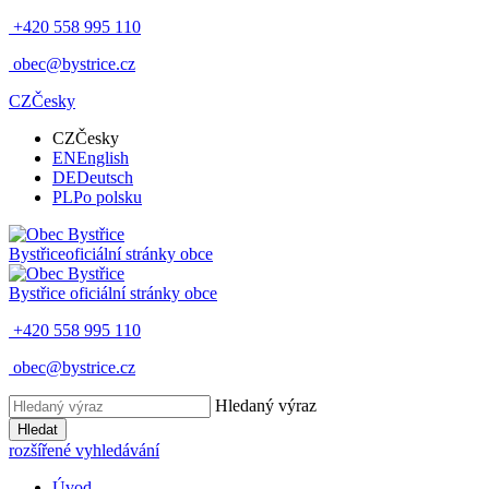
+420 558 995 110
obec@bystrice.cz
CZ
Česky
CZ
Česky
EN
English
DE
Deutsch
PL
Po polsku
Bystřice
oficiální stránky obce
Bystřice
oficiální stránky obce
+420 558 995 110
obec@bystrice.cz
Hledaný výraz
Hledat
rozšířené vyhledávání
Úvod