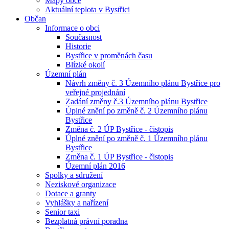
Mapy obce
Aktuální teplota v Bystřici
Občan
Informace o obci
Současnost
Historie
Bystřice v proměnách času
Blízké okolí
Územní plán
Návrh změny č. 3 Územního plánu Bystřice pro
veřejné projednání
Zadání změny č.3 Územního plánu Bystřice
Úplné znění po změně č. 2 Územního plánu
Bystřice
Změna č. 2 ÚP Bystřice - čistopis
Úplné znění po změně č. 1 Územního plánu
Bystřice
Změna č. 1 ÚP Bystřice - čistopis
Územní plán 2016
Spolky a sdružení
Neziskové organizace
Dotace a granty
Vyhlášky a nařízení
Senior taxi
Bezplatná právní poradna