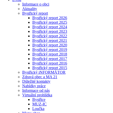
Informace o obci
Aktuality
Bystřický report
Bystřický report 2026
Bystřický report 2025
Bystřický report 2024
Bystřický report 2023
Bystřický report 2022
Bystřický report 2021
Bystřický report 2020
Bystřický report 2019
Bystřický report 2018
Bystřický report 2017
Bystřický report 2016
Bystřický report 2015
Bystřický iNFORMÁTOR
Zdravá obec a MA 21
Důležité kontakty
Nabídky práce
Informace od nás
Virtuální prohlídka
Bystřice
MUZ-IC
Loučka