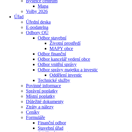
Bystřice centrum
Mapa
Volby 2026
Úřad
Úřední deska
E-podatelna
Odbory OÚ
Odbor stavební
Životní prostředí
MAPY obce
Odbor finanční
Odbor kancelář vedení obce
Odbor vnitřní správy
Odbor správy majetku a investic
Oddělení investic
Technické služby
Povinné informace
Správní poplatky
Místní poplatky
Důležité dokumenty
Ztráty a nálezy
Ceníky
Formuláře
Finanční odbor
Stavební úřad