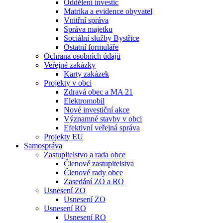
Oddělení investic
Matrika a evidence obyvatel
Vnitřní správa
Správa majetku
Sociální služby Bystřice
Ostatní formuláře
Ochrana osobních údajů
Veřejné zakázky
Karty zakázek
Projekty v obci
Zdravá obec a MA 21
Elektromobil
Nové investiční akce
Významné stavby v obci
Efektivní veřejná správa
Projekty EU
Samospráva
Zastupitelstvo a rada obce
Členové zastupitelstva
Členové rady obce
Zasedání ZO a RO
Usnesení ZO
Usnesení ZO
Usnesení RO
Usnesení RO