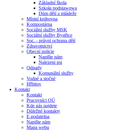
Základní škola
Szkoła podstawowa
Dům dětí a mládeže
Místní knihovna
Kompostárna
Sociální služby MSK
Sociální služby Bystřice
Soc. - právní ochrana dětí
Zdravotnictví
Obecní policie
Napište nám
Nalezeni psi
Odpady
Komunální služby
Vodné a stočné
Hřbitov
Kontakt
Kontakt
Pracovníci OÚ
Kde nás najdete
Důležité kontakty
E-podatelna
Napište nám
Mapa webu