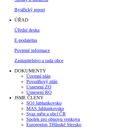
Bystřický report
ÚŘAD
Úřední deska
E-podatelna
Povinné informace
Zastupitelstvo a rada obce
DOKUMENTY
Územní plán
Povodňový plán
Usnesení ZO
Usnesení RO
JSME ČLENY
SOJ Jablunkovsko
MAS Jablunkovsko
Svaz měst a obcí ČR
Spolek pro obnovu venkova
Euroregion Těšínské Slezsko