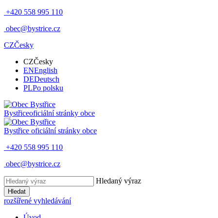
+420 558 995 110
obec@bystrice.cz
CZ
Česky
CZ
Česky
EN
English
DE
Deutsch
PL
Po polsku
Bystřice
oficiální stránky obce
Bystřice
oficiální stránky obce
+420 558 995 110
obec@bystrice.cz
Hledaný výraz
Hledat
rozšířené vyhledávání
Úvod