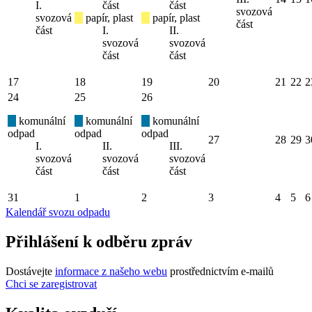
I.
část
část
svozová
svozová
papír, plast
papír, plast
část
část
I.
II.
svozová
svozová
část
část
17
18
19
20
21
22
2
24
25
26
komunální
komunální
komunální
odpad
odpad
odpad
27
28
29
3
I.
II.
III.
svozová
svozová
svozová
část
část
část
31
1
2
3
4
5
6
Kalendář svozu odpadu
Přihlášení k odběru zpráv
Dostávejte
informace z našeho webu
prostřednictvím e-mailů
Chci se zaregistrovat