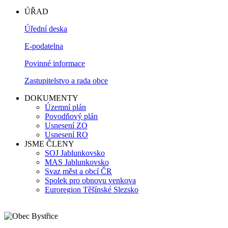
ÚŘAD
Úřední deska
E-podatelna
Povinné informace
Zastupitelstvo a rada obce
DOKUMENTY
Územní plán
Povodňový plán
Usnesení ZO
Usnesení RO
JSME ČLENY
SOJ Jablunkovsko
MAS Jablunkovsko
Svaz měst a obcí ČR
Spolek pro obnovu venkova
Euroregion Těšínské Slezsko