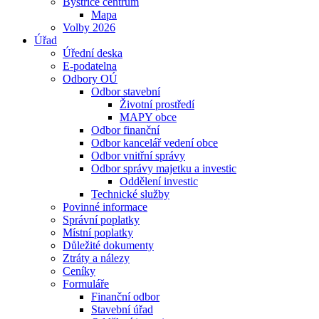
Bystřice centrum
Mapa
Volby 2026
Úřad
Úřední deska
E-podatelna
Odbory OÚ
Odbor stavební
Životní prostředí
MAPY obce
Odbor finanční
Odbor kancelář vedení obce
Odbor vnitřní správy
Odbor správy majetku a investic
Oddělení investic
Technické služby
Povinné informace
Správní poplatky
Místní poplatky
Důležité dokumenty
Ztráty a nálezy
Ceníky
Formuláře
Finanční odbor
Stavební úřad