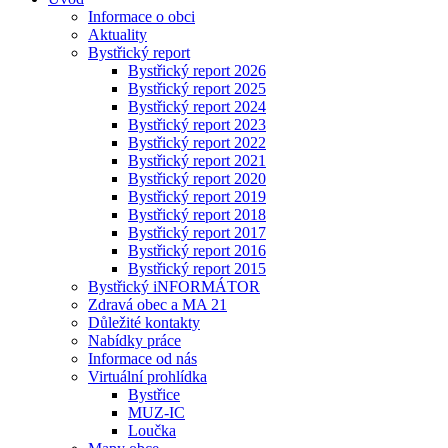
Informace o obci
Aktuality
Bystřický report
Bystřický report 2026
Bystřický report 2025
Bystřický report 2024
Bystřický report 2023
Bystřický report 2022
Bystřický report 2021
Bystřický report 2020
Bystřický report 2019
Bystřický report 2018
Bystřický report 2017
Bystřický report 2016
Bystřický report 2015
Bystřický iNFORMÁTOR
Zdravá obec a MA 21
Důležité kontakty
Nabídky práce
Informace od nás
Virtuální prohlídka
Bystřice
MUZ-IC
Loučka