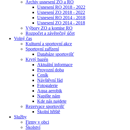
Archiv usnesení ZO a RO
Usnesení RO 2018 - 2022
Usnesení ZO 2018 - 2022
Usnesení RO 2014 - 2018
Usnesení ZO 2014 - 2018
Výbory ZO a komise RO
Rozpočet a závěrečný účet
Volný čas
Kulturní a sportovní akce
Sportovní zařízení
Databáze sportovišť
Krytý bazén
Aktuální informace
Provozní doba
Ceník
Návštěvní řád
Fotogalerie
Aqua aerobik
Napište nám
Kde nás najdete
Rezervace sportovišť
Školní hřiště
Služby
Firmy v obci
Školství