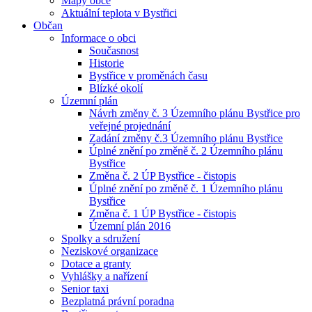
Mapy obce
Aktuální teplota v Bystřici
Občan
Informace o obci
Současnost
Historie
Bystřice v proměnách času
Blízké okolí
Územní plán
Návrh změny č. 3 Územního plánu Bystřice pro
veřejné projednání
Zadání změny č.3 Územního plánu Bystřice
Úplné znění po změně č. 2 Územního plánu
Bystřice
Změna č. 2 ÚP Bystřice - čistopis
Úplné znění po změně č. 1 Územního plánu
Bystřice
Změna č. 1 ÚP Bystřice - čistopis
Územní plán 2016
Spolky a sdružení
Neziskové organizace
Dotace a granty
Vyhlášky a nařízení
Senior taxi
Bezplatná právní poradna