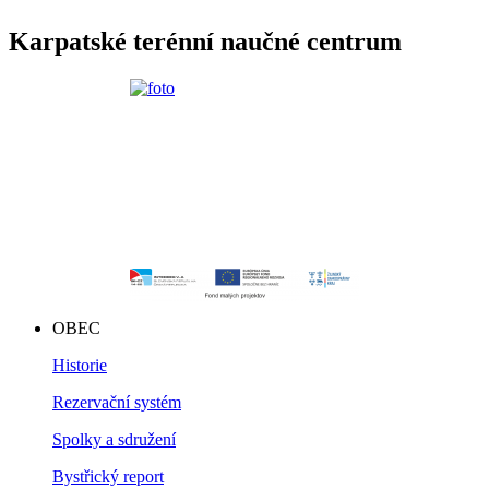
Karpatské terénní naučné centrum
OBEC
Historie
Rezervační systém
Spolky a sdružení
Bystřický report