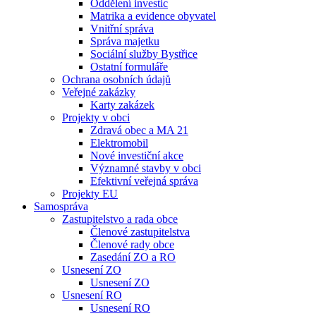
Oddělení investic
Matrika a evidence obyvatel
Vnitřní správa
Správa majetku
Sociální služby Bystřice
Ostatní formuláře
Ochrana osobních údajů
Veřejné zakázky
Karty zakázek
Projekty v obci
Zdravá obec a MA 21
Elektromobil
Nové investiční akce
Významné stavby v obci
Efektivní veřejná správa
Projekty EU
Samospráva
Zastupitelstvo a rada obce
Členové zastupitelstva
Členové rady obce
Zasedání ZO a RO
Usnesení ZO
Usnesení ZO
Usnesení RO
Usnesení RO