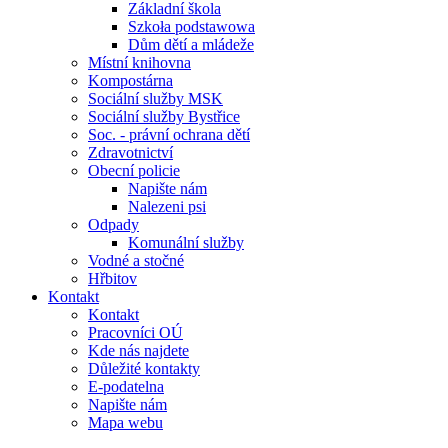
Základní škola
Szkoła podstawowa
Dům dětí a mládeže
Místní knihovna
Kompostárna
Sociální služby MSK
Sociální služby Bystřice
Soc. - právní ochrana dětí
Zdravotnictví
Obecní policie
Napište nám
Nalezeni psi
Odpady
Komunální služby
Vodné a stočné
Hřbitov
Kontakt
Kontakt
Pracovníci OÚ
Kde nás najdete
Důležité kontakty
E-podatelna
Napište nám
Mapa webu