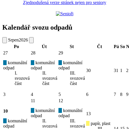
Zjednodušená verze stránek nejen pro seniory
Kalendář svozu odpadů
Srpen
2026
Po
Út
St
Čt
Pá
So
N
27
28
29
komunální
komunální
komunální
odpad
odpad
odpad
30
31
1
2
I.
II.
III.
svozová
svozová
svozová
část
část
část
3
4
5
6
7
8
9
11
12
komunální
komunální
10
13
odpad
odpad
komunální
II.
III.
papír, plast
odpad
svozová
svozová
III.
14
15
1