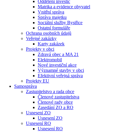
Oddělení investic
Matrika a evidence obyvatel
Vnitřní správa
Správa majetku
Sociální služby Bystřice
Ostatní formuláře
Ochrana osobních údajů
Veřejné zakázky
Karty zakázek
Projekty v obci
Zdravá obec a MA 21
Elektromobil
Nové investiční akce
Významné stavby v obci
Efektivní veřejná správa
Projekty EU
Samospráva
Zastupitelstvo a rada obce
Členové zastupitelstva
Členové rady obce
Zasedání ZO a RO
Usnesení ZO
Usnesení ZO
Usnesení RO
Usnesení RO