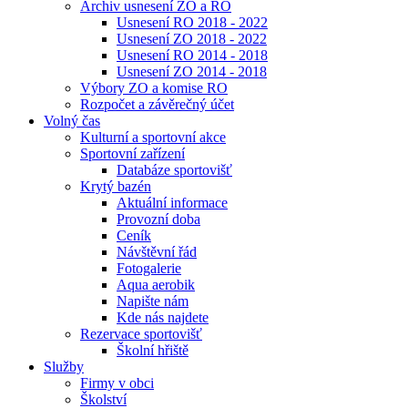
Archiv usnesení ZO a RO
Usnesení RO 2018 - 2022
Usnesení ZO 2018 - 2022
Usnesení RO 2014 - 2018
Usnesení ZO 2014 - 2018
Výbory ZO a komise RO
Rozpočet a závěrečný účet
Volný čas
Kulturní a sportovní akce
Sportovní zařízení
Databáze sportovišť
Krytý bazén
Aktuální informace
Provozní doba
Ceník
Návštěvní řád
Fotogalerie
Aqua aerobik
Napište nám
Kde nás najdete
Rezervace sportovišť
Školní hřiště
Služby
Firmy v obci
Školství