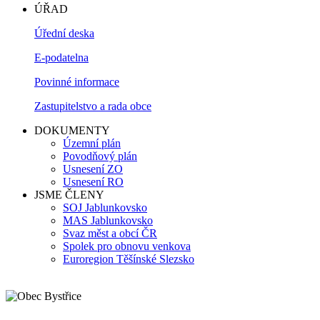
ÚŘAD
Úřední deska
E-podatelna
Povinné informace
Zastupitelstvo a rada obce
DOKUMENTY
Územní plán
Povodňový plán
Usnesení ZO
Usnesení RO
JSME ČLENY
SOJ Jablunkovsko
MAS Jablunkovsko
Svaz měst a obcí ČR
Spolek pro obnovu venkova
Euroregion Těšínské Slezsko