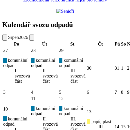
Kalendář svozu odpadů
Srpen
2026
Po
Út
St
Čt
Pá
So
N
27
28
29
komunální
komunální
komunální
odpad
odpad
odpad
30
31
1
2
I.
II.
III.
svozová
svozová
svozová
část
část
část
3
4
5
6
7
8
9
11
12
komunální
komunální
10
13
odpad
odpad
komunální
II.
III.
papír, plast
odpad
svozová
svozová
III.
14
15
1
I.
část
část