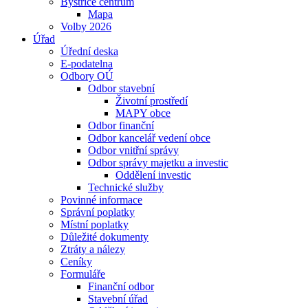
Bystřice centrum
Mapa
Volby 2026
Úřad
Úřední deska
E-podatelna
Odbory OÚ
Odbor stavební
Životní prostředí
MAPY obce
Odbor finanční
Odbor kancelář vedení obce
Odbor vnitřní správy
Odbor správy majetku a investic
Oddělení investic
Technické služby
Povinné informace
Správní poplatky
Místní poplatky
Důležité dokumenty
Ztráty a nálezy
Ceníky
Formuláře
Finanční odbor
Stavební úřad