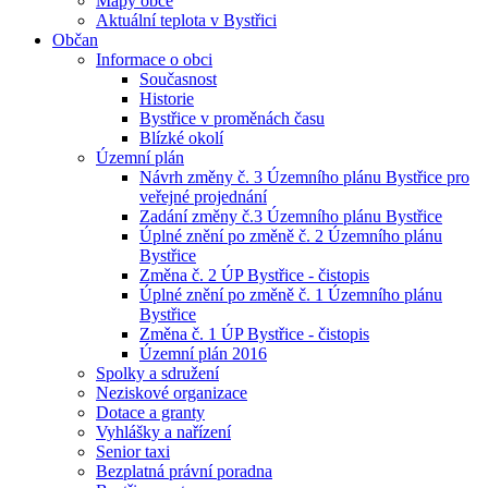
Mapy obce
Aktuální teplota v Bystřici
Občan
Informace o obci
Současnost
Historie
Bystřice v proměnách času
Blízké okolí
Územní plán
Návrh změny č. 3 Územního plánu Bystřice pro
veřejné projednání
Zadání změny č.3 Územního plánu Bystřice
Úplné znění po změně č. 2 Územního plánu
Bystřice
Změna č. 2 ÚP Bystřice - čistopis
Úplné znění po změně č. 1 Územního plánu
Bystřice
Změna č. 1 ÚP Bystřice - čistopis
Územní plán 2016
Spolky a sdružení
Neziskové organizace
Dotace a granty
Vyhlášky a nařízení
Senior taxi
Bezplatná právní poradna