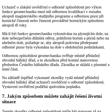
Uchazeč o získání osvědčení o odborné způsobilosti pro výkon
funkce geomechanika musí mít odbornou kvalifikaci v rozsahu
alespoň magisterského studijního programu a odbornou praxi při
hornické činnosti nebo činnosti prováděné hornickým způsobem
alespoň tři roky.
Má-li být funkce geomechanika vykonávána na plynujícím dole, na
dole nebezpečném důlními otřesy, průtržemi hornin a plynů nebo na
uhelném dole, požaduje se, aby alespoň polovina předepsané
odborné praxe byla vykonána na dole s obdobnými podmínkami.
Odbornou způsobilost geomechanika ověřuje místně příslušný
obvodní báňský úřad, a to zkouškou před komisí stanovenou
předsedou Českého báňského úřadu. Zkouška se skládá z písemné a
ústní části.
Na základě úspěšně vykonané zkoušky vydá místně příslušný
obvodní báňský úřad uchazeči osvědčení o odborné způsobilosti.
Vystavení osvědčení podléhá správnímu poplatku.
7. Jakým způsobem můžete zahájit řešení životní
situace
Termín zkoušky odborné způsobilosti může být stanoven až na