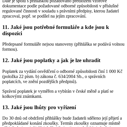
Dále je spolu s přihláškou požadováno předložení vzorové
dokumentace podle požadované odborné způsobilosti v příslušné
regulované činnosti v souladu s právními předpisy, kterou žadatel
zpracoval, popř. se podílel na jejím zpracování.
11. Jaké jsou potřebné formuláře a kde jsou k
dispozici
Předepsané formuláře nejsou stanoveny (přihláška se podává volnou
formou).
12. Jaké jsou poplatky a jak je lze uhradit
Poplatek za vydání osvědčení o odborné způsobilosti činí 1 000 Kč
(položka 22 písm. b) zákona č. 634/2004 Sb., o správních
poplatcích, ve znění pozdějších předpisů).
Správní poplatek je vyměřen a vybírán v české měně a platí se
kolkovými známkami.
13. Jaké jsou lhůty pro vyřízení
Do 30 dnů od obdržení přihlášky bude žadateli sděleno její přijetí a
předpokládané konání zkoušky. Termín zkoušky oznamuje místně