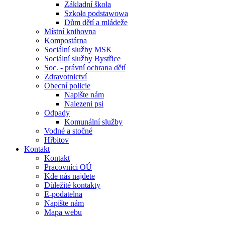
Základní škola
Szkoła podstawowa
Dům dětí a mládeže
Místní knihovna
Kompostárna
Sociální služby MSK
Sociální služby Bystřice
Soc. - právní ochrana dětí
Zdravotnictví
Obecní policie
Napište nám
Nalezeni psi
Odpady
Komunální služby
Vodné a stočné
Hřbitov
Kontakt
Kontakt
Pracovníci OÚ
Kde nás najdete
Důležité kontakty
E-podatelna
Napište nám
Mapa webu