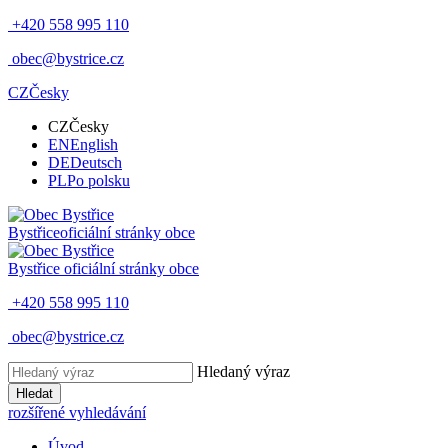
+420 558 995 110
obec@bystrice.cz
CZ
Česky
CZ
Česky
EN
English
DE
Deutsch
PL
Po polsku
Bystřice
oficiální stránky obce
Bystřice
oficiální stránky obce
+420 558 995 110
obec@bystrice.cz
Hledaný výraz
Hledat
rozšířené vyhledávání
Úvod