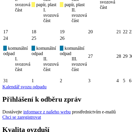
svozová
svozová
papír, plast
papír, plast
část
část
I.
II.
svozová
svozová
část
část
17
18
19
20
21
22
2
24
25
26
komunální
komunální
komunální
odpad
odpad
odpad
27
28
29
3
I.
II.
III.
svozová
svozová
svozová
část
část
část
31
1
2
3
4
5
6
Kalendář svozu odpadu
Přihlášení k odběru zpráv
Dostávejte
informace z našeho webu
prostřednictvím e-mailů
Chci se zaregistrovat
Kvalita ovzduší