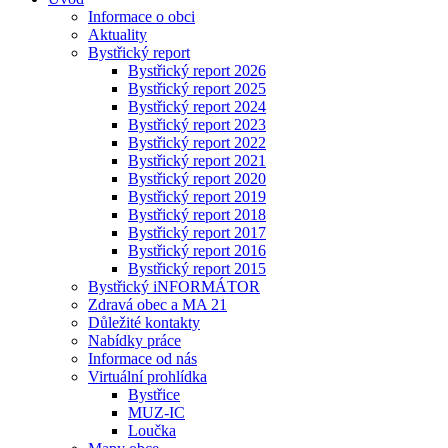
Informace o obci
Aktuality
Bystřický report
Bystřický report 2026
Bystřický report 2025
Bystřický report 2024
Bystřický report 2023
Bystřický report 2022
Bystřický report 2021
Bystřický report 2020
Bystřický report 2019
Bystřický report 2018
Bystřický report 2017
Bystřický report 2016
Bystřický report 2015
Bystřický iNFORMÁTOR
Zdravá obec a MA 21
Důležité kontakty
Nabídky práce
Informace od nás
Virtuální prohlídka
Bystřice
MUZ-IC
Loučka