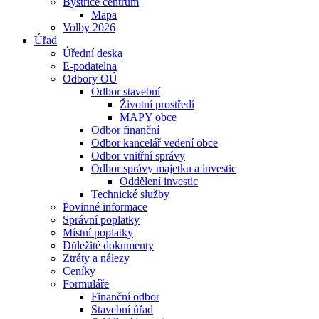
Bystřice centrum
Mapa
Volby 2026
Úřad
Úřední deska
E-podatelna
Odbory OÚ
Odbor stavební
Životní prostředí
MAPY obce
Odbor finanční
Odbor kancelář vedení obce
Odbor vnitřní správy
Odbor správy majetku a investic
Oddělení investic
Technické služby
Povinné informace
Správní poplatky
Místní poplatky
Důležité dokumenty
Ztráty a nálezy
Ceníky
Formuláře
Finanční odbor
Stavební úřad