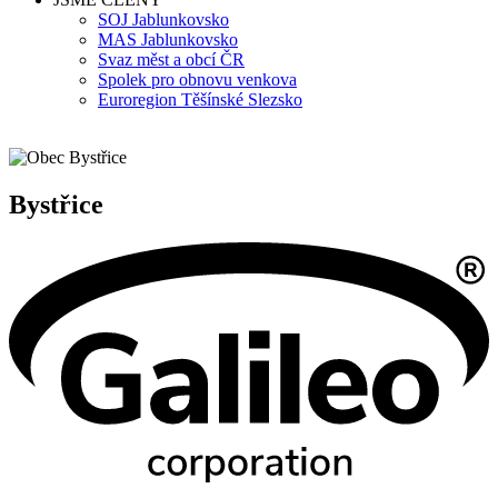
SOJ Jablunkovsko
MAS Jablunkovsko
Svaz měst a obcí ČR
Spolek pro obnovu venkova
Euroregion Těšínské Slezsko
Bystřice