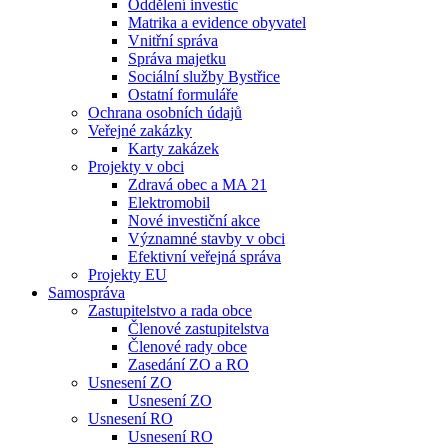
Oddělení investic
Matrika a evidence obyvatel
Vnitřní správa
Správa majetku
Sociální služby Bystřice
Ostatní formuláře
Ochrana osobních údajů
Veřejné zakázky
Karty zakázek
Projekty v obci
Zdravá obec a MA 21
Elektromobil
Nové investiční akce
Významné stavby v obci
Efektivní veřejná správa
Projekty EU
Samospráva
Zastupitelstvo a rada obce
Členové zastupitelstva
Členové rady obce
Zasedání ZO a RO
Usnesení ZO
Usnesení ZO
Usnesení RO
Usnesení RO