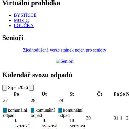
Virtuální prohlídka
BYSTŘICE
MUZIC
LOUČKA
Senioři
Zjednodušená verze stránek nejen pro seniory
Kalendář svozu odpadů
Srpen
2026
Po
Út
St
Čt
Pá
So
N
27
28
29
komunální
komunální
komunální
odpad
odpad
odpad
30
31
1
2
I.
II.
III.
svozová
svozová
svozová