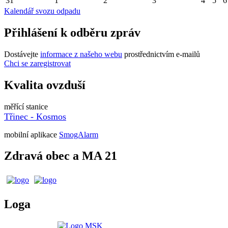
31
1
2
3
4
5
6
Kalendář svozu odpadu
Přihlášení k odběru zpráv
Dostávejte
informace z našeho webu
prostřednictvím e-mailů
Chci se zaregistrovat
Kvalita ovzduší
měřící stanice
Třinec - Kosmos
mobilní aplikace
SmogAlarm
Zdravá obec a MA 21
Loga