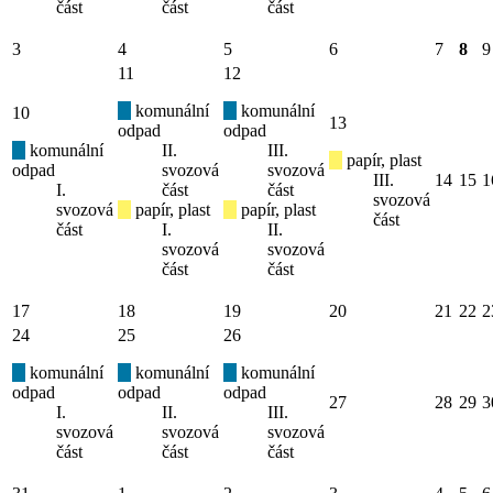
část
část
část
3
4
5
6
7
8
9
11
12
komunální
komunální
10
13
odpad
odpad
komunální
II.
III.
papír, plast
odpad
svozová
svozová
III.
14
15
1
I.
část
část
svozová
svozová
papír, plast
papír, plast
část
část
I.
II.
svozová
svozová
část
část
17
18
19
20
21
22
2
24
25
26
komunální
komunální
komunální
odpad
odpad
odpad
27
28
29
3
I.
II.
III.
svozová
svozová
svozová
část
část
část