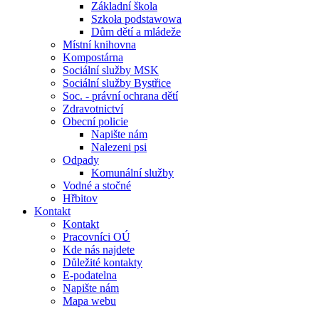
Základní škola
Szkoła podstawowa
Dům dětí a mládeže
Místní knihovna
Kompostárna
Sociální služby MSK
Sociální služby Bystřice
Soc. - právní ochrana dětí
Zdravotnictví
Obecní policie
Napište nám
Nalezeni psi
Odpady
Komunální služby
Vodné a stočné
Hřbitov
Kontakt
Kontakt
Pracovníci OÚ
Kde nás najdete
Důležité kontakty
E-podatelna
Napište nám
Mapa webu