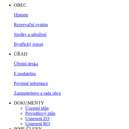
OBEC
Historie
Rezervační systém
Spolky a sdružení
Bystřický report
ÚŘAD
Úřední deska
E-podatelna
Povinné informace
Zastupitelstvo a rada obce
DOKUMENTY
Územní plán
Povodňový plán
Usnesení ZO
Usnesení RO
JSME ČLENY