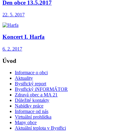
Den obce 13.5.2017
22. 5. 2017
Koncert I. Harfa
6. 2. 2017
Úvod
Informace o obci
Aktuality
Bystřický report
Bystřický iNFORMÁTOR
Zdravá obec a MA 21
Důležité kontakty
Nabídky práce
Informace od nás
Virtuální prohlídka
Mapy obce
Aktuální teplota v Bystřici