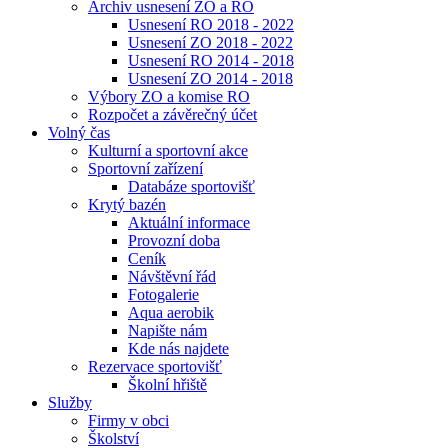
Archiv usnesení ZO a RO
Usnesení RO 2018 - 2022
Usnesení ZO 2018 - 2022
Usnesení RO 2014 - 2018
Usnesení ZO 2014 - 2018
Výbory ZO a komise RO
Rozpočet a závěrečný účet
Volný čas
Kulturní a sportovní akce
Sportovní zařízení
Databáze sportovišť
Krytý bazén
Aktuální informace
Provozní doba
Ceník
Návštěvní řád
Fotogalerie
Aqua aerobik
Napište nám
Kde nás najdete
Rezervace sportovišť
Školní hřiště
Služby
Firmy v obci
Školství