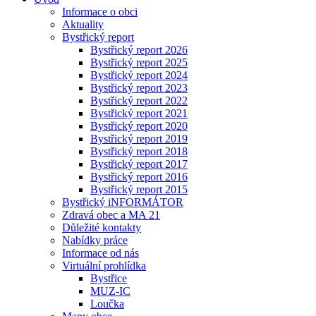
Informace o obci
Aktuality
Bystřický report
Bystřický report 2026
Bystřický report 2025
Bystřický report 2024
Bystřický report 2023
Bystřický report 2022
Bystřický report 2021
Bystřický report 2020
Bystřický report 2019
Bystřický report 2018
Bystřický report 2017
Bystřický report 2016
Bystřický report 2015
Bystřický iNFORMÁTOR
Zdravá obec a MA 21
Důležité kontakty
Nabídky práce
Informace od nás
Virtuální prohlídka
Bystřice
MUZ-IC
Loučka