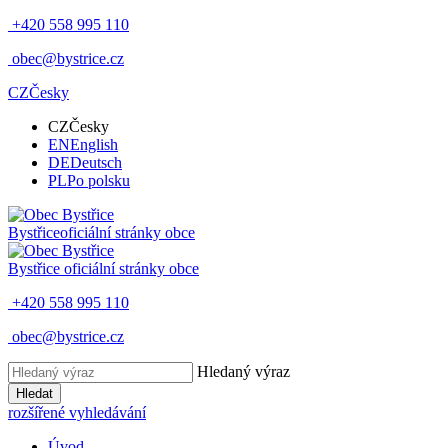
+420 558 995 110
obec@bystrice.cz
CZ
Česky
CZ
Česky
EN
English
DE
Deutsch
PL
Po polsku
Bystřice
oficiální stránky obce
Bystřice
oficiální stránky obce
+420 558 995 110
obec@bystrice.cz
Hledaný výraz
Hledat
rozšířené vyhledávání
Úvod