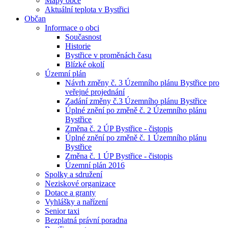
Mapy obce
Aktuální teplota v Bystřici
Občan
Informace o obci
Současnost
Historie
Bystřice v proměnách času
Blízké okolí
Územní plán
Návrh změny č. 3 Územního plánu Bystřice pro
veřejné projednání
Zadání změny č.3 Územního plánu Bystřice
Úplné znění po změně č. 2 Územního plánu
Bystřice
Změna č. 2 ÚP Bystřice - čistopis
Úplné znění po změně č. 1 Územního plánu
Bystřice
Změna č. 1 ÚP Bystřice - čistopis
Územní plán 2016
Spolky a sdružení
Neziskové organizace
Dotace a granty
Vyhlášky a nařízení
Senior taxi
Bezplatná právní poradna