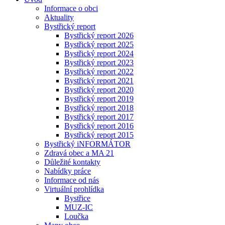
Informace o obci
Aktuality
Bystřický report
Bystřický report 2026
Bystřický report 2025
Bystřický report 2024
Bystřický report 2023
Bystřický report 2022
Bystřický report 2021
Bystřický report 2020
Bystřický report 2019
Bystřický report 2018
Bystřický report 2017
Bystřický report 2016
Bystřický report 2015
Bystřický iNFORMÁTOR
Zdravá obec a MA 21
Důležité kontakty
Nabídky práce
Informace od nás
Virtuální prohlídka
Bystřice
MUZ-IC
Loučka