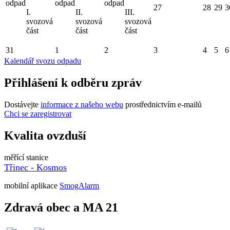
odpad
odpad
odpad
27
28
29
3
I.
II.
III.
svozová
svozová
svozová
část
část
část
31
1
2
3
4
5
6
Kalendář svozu odpadu
Přihlášení k odběru zpráv
Dostávejte
informace z našeho webu
prostřednictvím e-mailů
Chci se zaregistrovat
Kvalita ovzduší
měřící stanice
Třinec - Kosmos
mobilní aplikace
SmogAlarm
Zdravá obec a MA 21