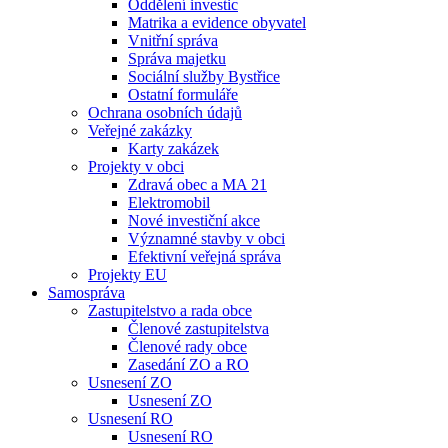
Oddělení investic
Matrika a evidence obyvatel
Vnitřní správa
Správa majetku
Sociální služby Bystřice
Ostatní formuláře
Ochrana osobních údajů
Veřejné zakázky
Karty zakázek
Projekty v obci
Zdravá obec a MA 21
Elektromobil
Nové investiční akce
Významné stavby v obci
Efektivní veřejná správa
Projekty EU
Samospráva
Zastupitelstvo a rada obce
Členové zastupitelstva
Členové rady obce
Zasedání ZO a RO
Usnesení ZO
Usnesení ZO
Usnesení RO
Usnesení RO