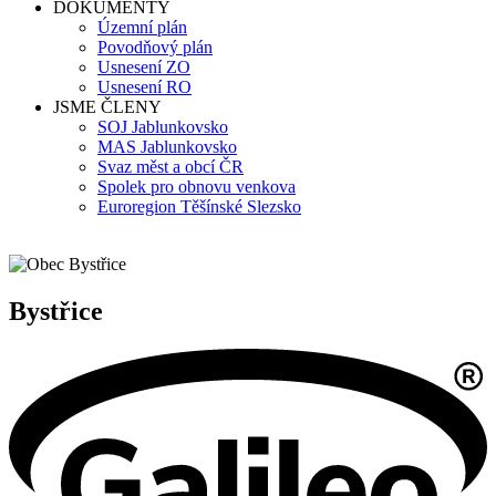
DOKUMENTY
Územní plán
Povodňový plán
Usnesení ZO
Usnesení RO
JSME ČLENY
SOJ Jablunkovsko
MAS Jablunkovsko
Svaz měst a obcí ČR
Spolek pro obnovu venkova
Euroregion Těšínské Slezsko
Bystřice