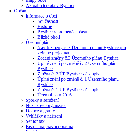
Mapy obce
Aktuální teplota v Bystřici
Občan
Informace o obci
Současnost
Historie
Bystřice v proměnách času
Blízké okolí
Územní plán
Návrh změny č. 3 Územního plánu Bystřice pro
veřejné projednání
Zadání změny č.3 Územního plánu Bystřice
Úplné znění po změně č. 2 Územního plánu
Bystřice
Změna č. 2 ÚP Bystřice - čistopis
Úplné znění po změně č. 1 Územního plánu
Bystřice
Změna č. 1 ÚP Bystřice - čistopis
Územní plán 2016
Spolky a sdružení
Neziskové organizace
Dotace a granty
Vyhlášky a nařízení
Senior taxi
Bezplatná právní poradna