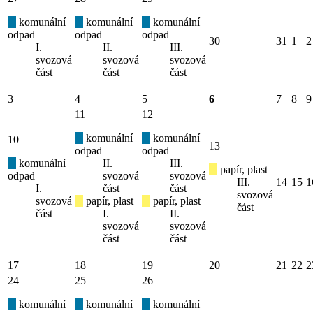
komunální
komunální
komunální
odpad
odpad
odpad
30
31
1
2
I.
II.
III.
svozová
svozová
svozová
část
část
část
3
4
5
6
7
8
9
11
12
komunální
komunální
10
13
odpad
odpad
komunální
II.
III.
papír, plast
odpad
svozová
svozová
III.
14
15
1
I.
část
část
svozová
svozová
papír, plast
papír, plast
část
část
I.
II.
svozová
svozová
část
část
17
18
19
20
21
22
2
24
25
26
komunální
komunální
komunální