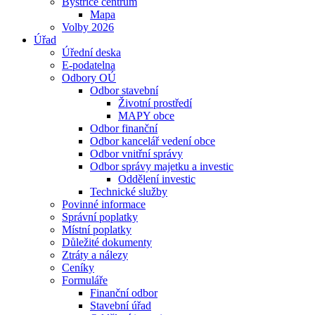
Bystřice centrum
Mapa
Volby 2026
Úřad
Úřední deska
E-podatelna
Odbory OÚ
Odbor stavební
Životní prostředí
MAPY obce
Odbor finanční
Odbor kancelář vedení obce
Odbor vnitřní správy
Odbor správy majetku a investic
Oddělení investic
Technické služby
Povinné informace
Správní poplatky
Místní poplatky
Důležité dokumenty
Ztráty a nálezy
Ceníky
Formuláře
Finanční odbor
Stavební úřad