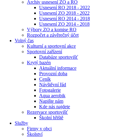
Archiv usnesení ZO a RO
Usnesení RO 2018 - 2022
Usnesení ZO 2018 - 2022
Usnesení RO 2014 - 2018
Usnesení ZO 2014 - 2018
Výbory ZO a komise RO
Rozpočet a závěrečný účet
Volný čas
Kulturní a sportovní akce
Sportovní zařízení
Databáze sportovišť
Krytý bazén
Aktuální informace
Provozní doba
Ceník
Návštěvní řád
Fotogalerie
Aqua aerobik
Napište nám
Kde nás najdete
Rezervace sportovišť
Školní hřiště
Služby
Firmy v obci
Školství