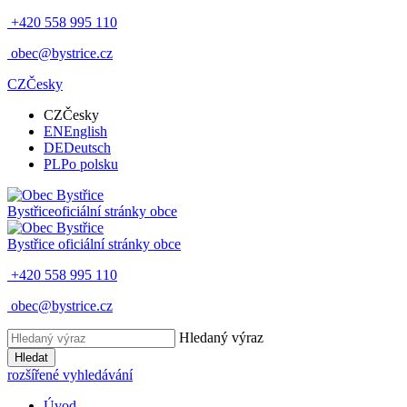
+420 558 995 110
obec@bystrice.cz
CZ
Česky
CZ
Česky
EN
English
DE
Deutsch
PL
Po polsku
Bystřice
oficiální stránky obce
Bystřice
oficiální stránky obce
+420 558 995 110
obec@bystrice.cz
Hledaný výraz
Hledat
rozšířené vyhledávání
Úvod