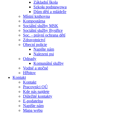
Základní škola
Szkoła podstawowa
Dům dětí a mládeže
Místní knihovna
Kompostárna
Sociální služby MSK
Sociální služby Bystřice
Soc. - právní ochrana dětí
Zdravotnictví
Obecní policie
Napište nám
Nalezeni psi
Odpady
Komunální služby
Vodné a stočné
Hřbitov
Kontakt
Kontakt
Pracovníci OÚ
Kde nás najdete
Důležité kontakty
E-podatelna
Napište nám
Mapa webu