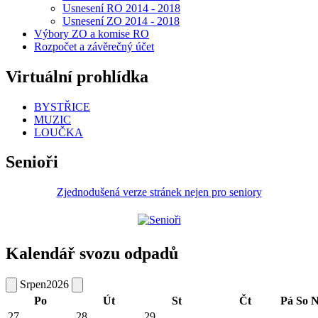
Usnesení RO 2014 - 2018
Usnesení ZO 2014 - 2018
Výbory ZO a komise RO
Rozpočet a závěrečný účet
Virtuální prohlídka
BYSTŘICE
MUZIC
LOUČKA
Senioři
Zjednodušená verze stránek nejen pro seniory
Kalendář svozu odpadů
Srpen
2026
Po
Út
St
Čt
Pá
So
N
27
28
29