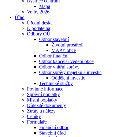
Bystřice centrum
Mapa
Volby 2026
Úřad
Úřední deska
E-podatelna
Odbory OÚ
Odbor stavební
Životní prostředí
MAPY obce
Odbor finanční
Odbor kancelář vedení obce
Odbor vnitřní správy
Odbor správy majetku a investic
Oddělení investic
Technické služby
Povinné informace
Správní poplatky
Místní poplatky
Důležité dokumenty
Ztráty a nálezy
Ceníky
Formuláře
Finanční odbor
Stavební úřad