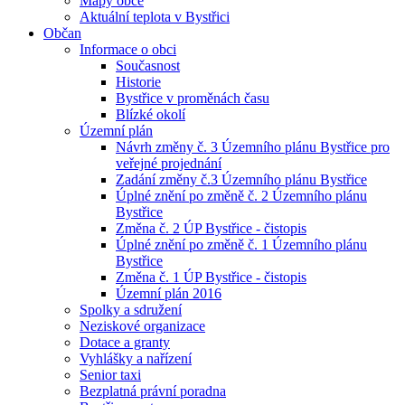
Mapy obce
Aktuální teplota v Bystřici
Občan
Informace o obci
Současnost
Historie
Bystřice v proměnách času
Blízké okolí
Územní plán
Návrh změny č. 3 Územního plánu Bystřice pro
veřejné projednání
Zadání změny č.3 Územního plánu Bystřice
Úplné znění po změně č. 2 Územního plánu
Bystřice
Změna č. 2 ÚP Bystřice - čistopis
Úplné znění po změně č. 1 Územního plánu
Bystřice
Změna č. 1 ÚP Bystřice - čistopis
Územní plán 2016
Spolky a sdružení
Neziskové organizace
Dotace a granty
Vyhlášky a nařízení
Senior taxi
Bezplatná právní poradna