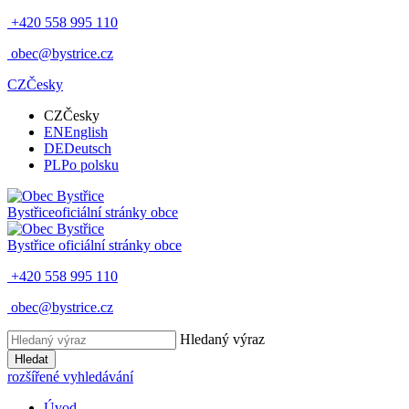
+420 558 995 110
obec@bystrice.cz
CZ
Česky
CZ
Česky
EN
English
DE
Deutsch
PL
Po polsku
Bystřice
oficiální stránky obce
Bystřice
oficiální stránky obce
+420 558 995 110
obec@bystrice.cz
Hledaný výraz
Hledat
rozšířené vyhledávání
Úvod