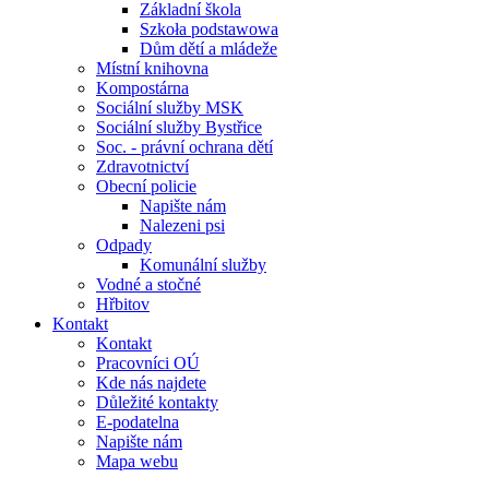
Základní škola
Szkoła podstawowa
Dům dětí a mládeže
Místní knihovna
Kompostárna
Sociální služby MSK
Sociální služby Bystřice
Soc. - právní ochrana dětí
Zdravotnictví
Obecní policie
Napište nám
Nalezeni psi
Odpady
Komunální služby
Vodné a stočné
Hřbitov
Kontakt
Kontakt
Pracovníci OÚ
Kde nás najdete
Důležité kontakty
E-podatelna
Napište nám
Mapa webu