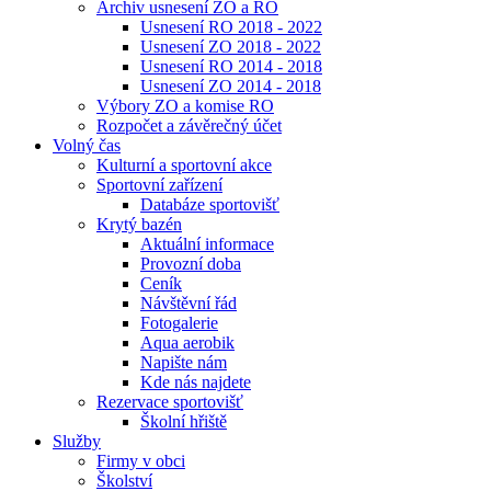
Archiv usnesení ZO a RO
Usnesení RO 2018 - 2022
Usnesení ZO 2018 - 2022
Usnesení RO 2014 - 2018
Usnesení ZO 2014 - 2018
Výbory ZO a komise RO
Rozpočet a závěrečný účet
Volný čas
Kulturní a sportovní akce
Sportovní zařízení
Databáze sportovišť
Krytý bazén
Aktuální informace
Provozní doba
Ceník
Návštěvní řád
Fotogalerie
Aqua aerobik
Napište nám
Kde nás najdete
Rezervace sportovišť
Školní hřiště
Služby
Firmy v obci
Školství