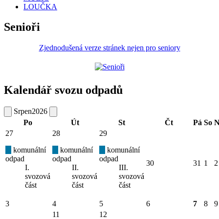
LOUČKA
Senioři
Zjednodušená verze stránek nejen pro seniory
Kalendář svozu odpadů
Srpen
2026
Po
Út
St
Čt
Pá
So
N
27
28
29
komunální
komunální
komunální
odpad
odpad
odpad
30
31
1
2
I.
II.
III.
svozová
svozová
svozová
část
část
část
3
4
5
6
7
8
9
11
12