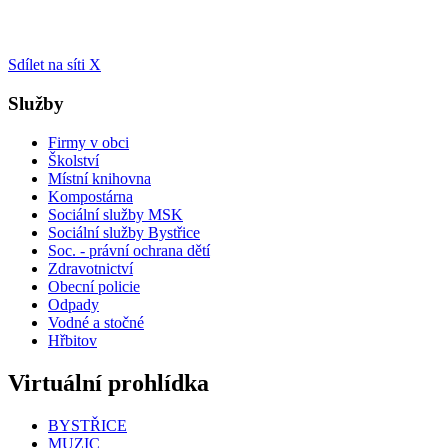
Sdílet na síti X
Služby
Firmy v obci
Školství
Místní knihovna
Kompostárna
Sociální služby MSK
Sociální služby Bystřice
Soc. - právní ochrana dětí
Zdravotnictví
Obecní policie
Odpady
Vodné a stočné
Hřbitov
Virtuální prohlídka
BYSTŘICE
MUZIC