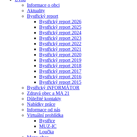
Informace o obci
Aktuality
Bystřický report
Bystřický report 2026
Bystřický report 2025
Bystřický report 2024
Bystřický report 2023
Bystřický report 2022
Bystřický report 2021
Bystřický report 2020
Bystřický report 2019
Bystřický report 2018
Bystřický report 2017
Bystřický report 2016
Bystřický report 2015
Bystřický iNFORMÁTOR
Zdravá obec a MA 21
Důležité kontakty
Nabídky práce
Informace od nás
Virtuální prohlídka
Bystřice
MUZ-IC
Loučka