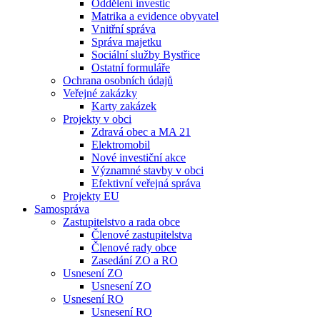
Oddělení investic
Matrika a evidence obyvatel
Vnitřní správa
Správa majetku
Sociální služby Bystřice
Ostatní formuláře
Ochrana osobních údajů
Veřejné zakázky
Karty zakázek
Projekty v obci
Zdravá obec a MA 21
Elektromobil
Nové investiční akce
Významné stavby v obci
Efektivní veřejná správa
Projekty EU
Samospráva
Zastupitelstvo a rada obce
Členové zastupitelstva
Členové rady obce
Zasedání ZO a RO
Usnesení ZO
Usnesení ZO
Usnesení RO
Usnesení RO