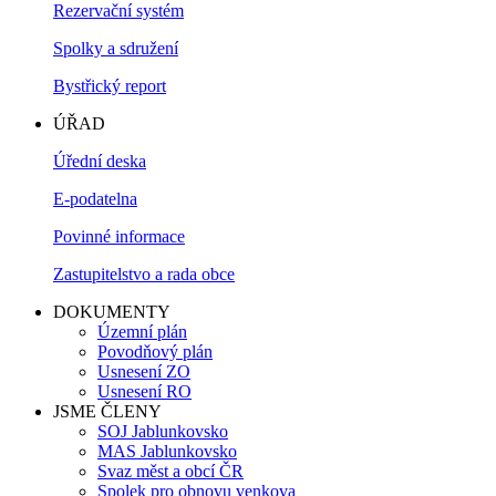
Rezervační systém
Spolky a sdružení
Bystřický report
ÚŘAD
Úřední deska
E-podatelna
Povinné informace
Zastupitelstvo a rada obce
DOKUMENTY
Územní plán
Povodňový plán
Usnesení ZO
Usnesení RO
JSME ČLENY
SOJ Jablunkovsko
MAS Jablunkovsko
Svaz měst a obcí ČR
Spolek pro obnovu venkova