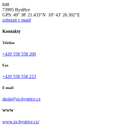
848
73995 Bystřice
GPS:
49° 38′ 21.433″N 18° 43′ 20.302″E
zobrazit v mapě
Kontakty
Telefon
+420 558 558 200
Fax
+420 558 558 223
E-mail
skola@zs-bystrice.cz
WWW
www.zs-bystrice.cz/