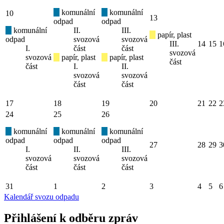
komunální
komunální
10
13
odpad
odpad
komunální
II.
III.
papír, plast
odpad
svozová
svozová
III.
14
15
1
I.
část
část
svozová
svozová
papír, plast
papír, plast
část
část
I.
II.
svozová
svozová
část
část
17
18
19
20
21
22
2
24
25
26
komunální
komunální
komunální
odpad
odpad
odpad
27
28
29
3
I.
II.
III.
svozová
svozová
svozová
část
část
část
31
1
2
3
4
5
6
Kalendář svozu odpadu
Přihlášení k odběru zpráv