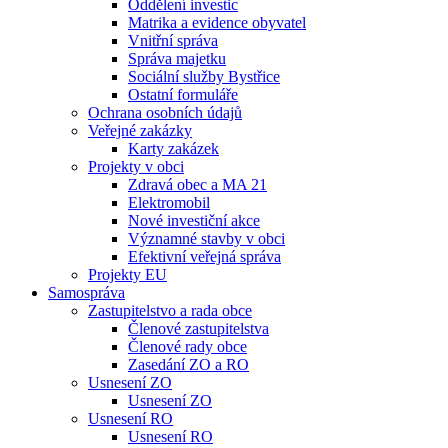
Oddělení investic
Matrika a evidence obyvatel
Vnitřní správa
Správa majetku
Sociální služby Bystřice
Ostatní formuláře
Ochrana osobních údajů
Veřejné zakázky
Karty zakázek
Projekty v obci
Zdravá obec a MA 21
Elektromobil
Nové investiční akce
Významné stavby v obci
Efektivní veřejná správa
Projekty EU
Samospráva
Zastupitelstvo a rada obce
Členové zastupitelstva
Členové rady obce
Zasedání ZO a RO
Usnesení ZO
Usnesení ZO
Usnesení RO
Usnesení RO