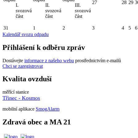
27
28
29
3
I.
II.
III.
svozová
svozová
svozová
část
část
část
31
1
2
3
4
5
6
Kalendář svozu odpadu
Přihlášení k odběru zpráv
Dostávejte
informace z našeho webu
prostřednictvím e-mailů
Chci se zaregistrovat
Kvalita ovzduší
měřící stanice
Třinec - Kosmos
mobilní aplikace
SmogAlarm
Zdravá obec a MA 21