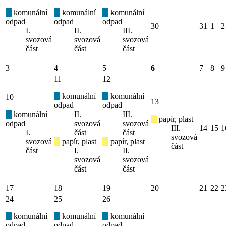
komunální
komunální
komunální
odpad
odpad
odpad
30
31
1
2
I.
II.
III.
svozová
svozová
svozová
část
část
část
3
4
5
6
7
8
9
11
12
komunální
komunální
10
13
odpad
odpad
komunální
II.
III.
papír, plast
odpad
svozová
svozová
III.
14
15
1
I.
část
část
svozová
svozová
papír, plast
papír, plast
část
část
I.
II.
svozová
svozová
část
část
17
18
19
20
21
22
2
24
25
26
komunální
komunální
komunální
odpad
odpad
odpad