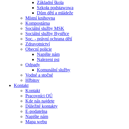
Základní škola
Szkoła podstawowa
Dům dětí a mládeže
Místní knihovna
Kompostárna
Sociální služby MSK
Sociální služby Bystřice
Soc. - právní ochrana dětí
Zdravotnictví
Obecní policie
Napište nám
Nalezeni psi
Odpady
Komunální služby
Vodné a stočné
Hřbitov
Kontakt
Kontakt
Pracovníci OÚ
Kde nás najdete
Důležité kontakty
E-podatelna
Napište nám
Mapa webu