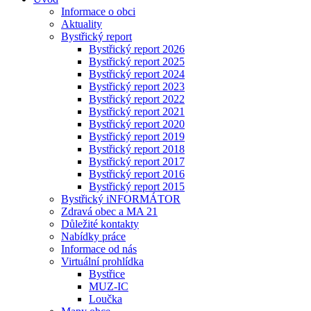
Informace o obci
Aktuality
Bystřický report
Bystřický report 2026
Bystřický report 2025
Bystřický report 2024
Bystřický report 2023
Bystřický report 2022
Bystřický report 2021
Bystřický report 2020
Bystřický report 2019
Bystřický report 2018
Bystřický report 2017
Bystřický report 2016
Bystřický report 2015
Bystřický iNFORMÁTOR
Zdravá obec a MA 21
Důležité kontakty
Nabídky práce
Informace od nás
Virtuální prohlídka
Bystřice
MUZ-IC
Loučka