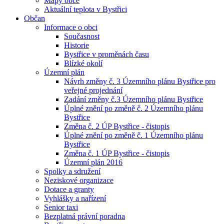
Mapy obce
Aktuální teplota v Bystřici
Občan
Informace o obci
Současnost
Historie
Bystřice v proměnách času
Blízké okolí
Územní plán
Návrh změny č. 3 Územního plánu Bystřice pro
veřejné projednání
Zadání změny č.3 Územního plánu Bystřice
Úplné znění po změně č. 2 Územního plánu
Bystřice
Změna č. 2 ÚP Bystřice - čistopis
Úplné znění po změně č. 1 Územního plánu
Bystřice
Změna č. 1 ÚP Bystřice - čistopis
Územní plán 2016
Spolky a sdružení
Neziskové organizace
Dotace a granty
Vyhlášky a nařízení
Senior taxi
Bezplatná právní poradna