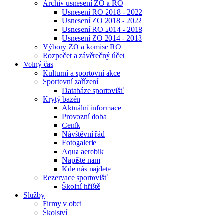
Archiv usnesení ZO a RO
Usnesení RO 2018 - 2022
Usnesení ZO 2018 - 2022
Usnesení RO 2014 - 2018
Usnesení ZO 2014 - 2018
Výbory ZO a komise RO
Rozpočet a závěrečný účet
Volný čas
Kulturní a sportovní akce
Sportovní zařízení
Databáze sportovišť
Krytý bazén
Aktuální informace
Provozní doba
Ceník
Návštěvní řád
Fotogalerie
Aqua aerobik
Napište nám
Kde nás najdete
Rezervace sportovišť
Školní hřiště
Služby
Firmy v obci
Školství