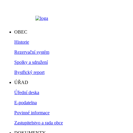
OBEC
Historie
Rezervační systém
Spolky a sdružení
Bystřický report
ÚŘAD
Úřední deska
E-podatelna
Povinné informace
Zastupitelstvo a rada obce
DOKUMENTY