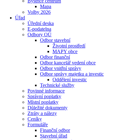
Bystřice centrum
Mapa
Volby 2026
Úřad
Úřední deska
E-podatelna
Odbory OÚ
Odbor stavební
Životní prostředí
MAPY obce
Odbor finanční
Odbor kancelář vedení obce
Odbor vnitřní správy
Odbor správy majetku a investic
Oddělení investic
Technické služby
Povinné informace
Správní poplatky
Místní poplatky
Důležité dokumenty
Ztráty a nálezy
Ceníky
Formuláře
Finanční odbor
Stavební úřad