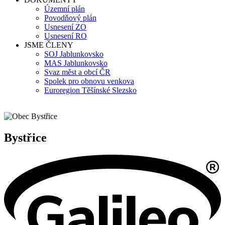
Územní plán
Povodňový plán
Usnesení ZO
Usnesení RO
JSME ČLENY
SOJ Jablunkovsko
MAS Jablunkovsko
Svaz měst a obcí ČR
Spolek pro obnovu venkova
Euroregion Těšínské Slezsko
Bystřice