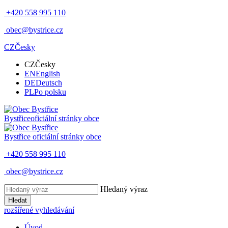
+420 558 995 110
obec@bystrice.cz
CZ
Česky
CZ
Česky
EN
English
DE
Deutsch
PL
Po polsku
Bystřice
oficiální stránky obce
Bystřice
oficiální stránky obce
+420 558 995 110
obec@bystrice.cz
Hledaný výraz
Hledat
rozšířené vyhledávání
Úvod