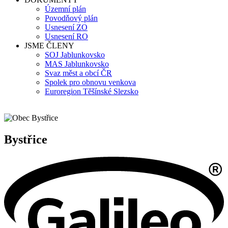
Územní plán
Povodňový plán
Usnesení ZO
Usnesení RO
JSME ČLENY
SOJ Jablunkovsko
MAS Jablunkovsko
Svaz měst a obcí ČR
Spolek pro obnovu venkova
Euroregion Těšínské Slezsko
Bystřice