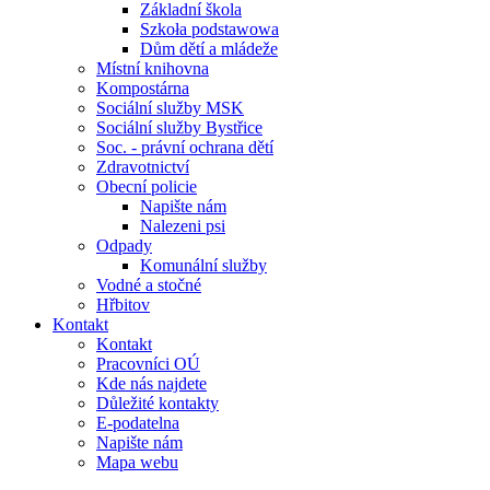
Základní škola
Szkoła podstawowa
Dům dětí a mládeže
Místní knihovna
Kompostárna
Sociální služby MSK
Sociální služby Bystřice
Soc. - právní ochrana dětí
Zdravotnictví
Obecní policie
Napište nám
Nalezeni psi
Odpady
Komunální služby
Vodné a stočné
Hřbitov
Kontakt
Kontakt
Pracovníci OÚ
Kde nás najdete
Důležité kontakty
E-podatelna
Napište nám
Mapa webu