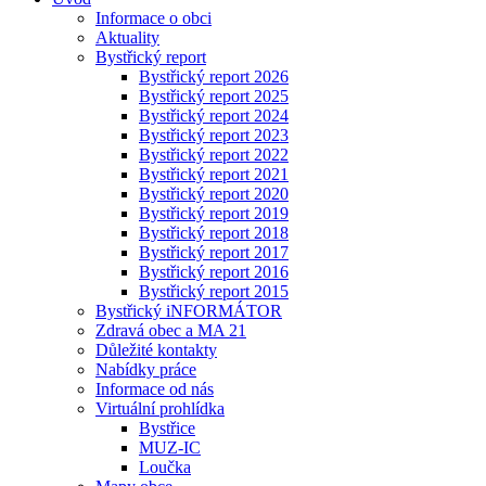
Informace o obci
Aktuality
Bystřický report
Bystřický report 2026
Bystřický report 2025
Bystřický report 2024
Bystřický report 2023
Bystřický report 2022
Bystřický report 2021
Bystřický report 2020
Bystřický report 2019
Bystřický report 2018
Bystřický report 2017
Bystřický report 2016
Bystřický report 2015
Bystřický iNFORMÁTOR
Zdravá obec a MA 21
Důležité kontakty
Nabídky práce
Informace od nás
Virtuální prohlídka
Bystřice
MUZ-IC
Loučka