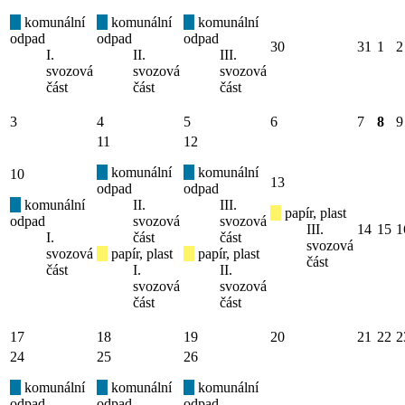
komunální
komunální
komunální
odpad
odpad
odpad
30
31
1
2
I.
II.
III.
svozová
svozová
svozová
část
část
část
3
4
5
6
7
8
9
11
12
komunální
komunální
10
13
odpad
odpad
komunální
II.
III.
papír, plast
odpad
svozová
svozová
III.
14
15
1
I.
část
část
svozová
svozová
papír, plast
papír, plast
část
část
I.
II.
svozová
svozová
část
část
17
18
19
20
21
22
2
24
25
26
komunální
komunální
komunální
odpad
odpad
odpad