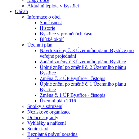
Mapy obce
Aktuální teplota v Bystřici
Občan
Informace o obci
Současnost
Historie
Bystřice v proměnách času
Blízké okolí
Územní plán
Návrh změny č. 3 Územního plánu Bystřice pro
veřejné projednání
Zadání změny č.3 Územního plánu Bystřice
Úplné znění po změně č. 2 Územního plánu
Bystřice
Změna č. 2 ÚP Bystřice - čistopis
Úplné znění po změně č. 1 Územního plánu
Bystřice
Změna č. 1 ÚP Bystřice - čistopis
Územní plán 2016
Spolky a sdružení
Neziskové organizace
Dotace a granty
Vyhlášky a nařízení
Senior taxi
Bezplatná právní poradna