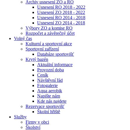
Archiv usnesení ZO a RO
Usnesení RO 2018 - 2022
Usnesení ZO 2018 - 2022
Usnesení RO 2014 - 2018
Usnesení ZO 2014 - 2018
Výbory ZO a komise RO
Rozpočet a závěrečný účet
Volný čas
Kulturní a sportovní akce
Sportovní zařízení
Databáze sportovišť
Krytý bazén
Aktuální informace
Provozní doba
Ceník
Návštěvní řád
Fotogalerie
Aqua aerobik
Napište nám
Kde nás najdete
Rezervace sportovišť
Školní hřiště
Služby
Firmy v obci
Školství