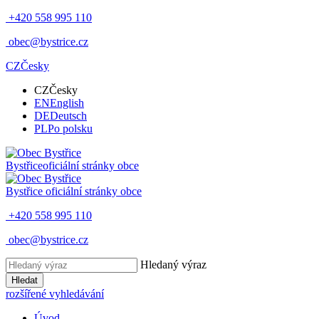
+420 558 995 110
obec@bystrice.cz
CZ
Česky
CZ
Česky
EN
English
DE
Deutsch
PL
Po polsku
Bystřice
oficiální stránky obce
Bystřice
oficiální stránky obce
+420 558 995 110
obec@bystrice.cz
Hledaný výraz
Hledat
rozšířené vyhledávání
Úvod