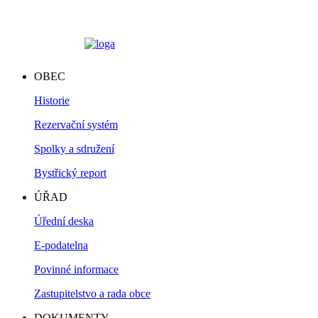
OBEC
Historie
Rezervační systém
Spolky a sdružení
Bystřický report
ÚŘAD
Úřední deska
E-podatelna
Povinné informace
Zastupitelstvo a rada obce
DOKUMENTY