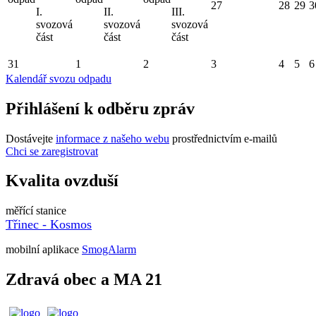
27
28
29
3
I.
II.
III.
svozová
svozová
svozová
část
část
část
31
1
2
3
4
5
6
Kalendář svozu odpadu
Přihlášení k odběru zpráv
Dostávejte
informace z našeho webu
prostřednictvím e-mailů
Chci se zaregistrovat
Kvalita ovzduší
měřící stanice
Třinec - Kosmos
mobilní aplikace
SmogAlarm
Zdravá obec a MA 21