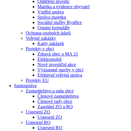
Oddělení investic
Matrika a evidence obyvatel
Vnitřní správa
Správa majetku
Sociální služby Bystřice
Ostatní formuláře
Ochrana osobních údajů
Veřejné zakázky
Karty zakázek
Projekty v obci
Zdravá obec a MA 21
Elektromobil
Nové investiční akce
Významné stavby v obci
Efektivní veřejná správa
Projekty EU
Samospráva
Zastupitelstvo a rada obce
Členové zastupitelstva
Členové rady obce
Zasedání ZO a RO
Usnesení ZO
Usnesení ZO
Usnesení RO
Usnesení RO