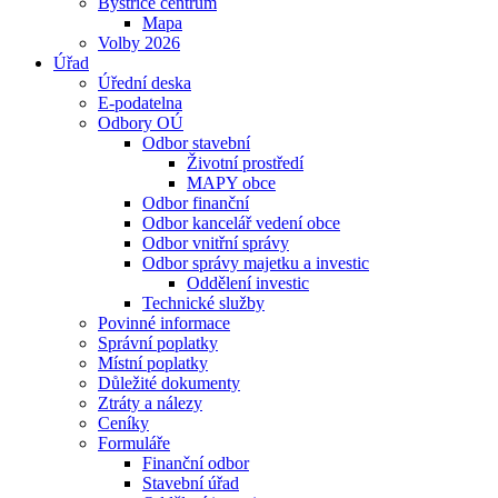
Bystřice centrum
Mapa
Volby 2026
Úřad
Úřední deska
E-podatelna
Odbory OÚ
Odbor stavební
Životní prostředí
MAPY obce
Odbor finanční
Odbor kancelář vedení obce
Odbor vnitřní správy
Odbor správy majetku a investic
Oddělení investic
Technické služby
Povinné informace
Správní poplatky
Místní poplatky
Důležité dokumenty
Ztráty a nálezy
Ceníky
Formuláře
Finanční odbor
Stavební úřad