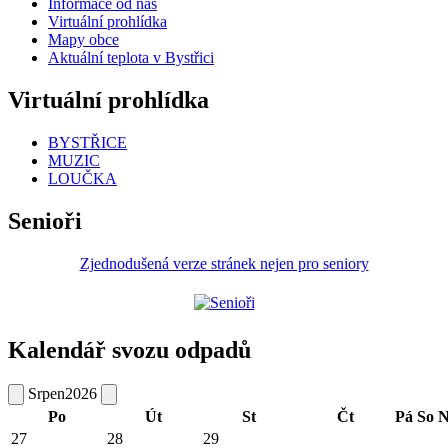
Informace od nás
Virtuální prohlídka
Mapy obce
Aktuální teplota v Bystřici
Virtuální prohlídka
BYSTŘICE
MUZIC
LOUČKA
Senioři
Zjednodušená verze stránek nejen pro seniory
Kalendář svozu odpadů
Srpen
2026
Po
Út
St
Čt
Pá
So
N
27
28
29