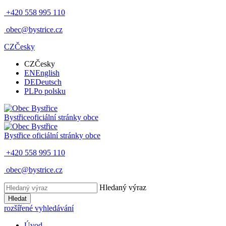
+420 558 995 110
obec@bystrice.cz
CZ
Česky
CZ
Česky
EN
English
DE
Deutsch
PL
Po polsku
Bystřice
oficiální stránky obce
Bystřice
oficiální stránky obce
+420 558 995 110
obec@bystrice.cz
Hledaný výraz
Hledat
rozšířené vyhledávání
Úvod