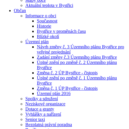
Mapy obce
Aktuální teplota v Bystřici
Občan
Informace o obci
Současnost
Historie
Bystřice v proměnách času
Blízké okolí
Územní plán
Návrh změny č. 3 Územního plánu Bystřice pro
veřejné projednání
Zadání změny č.3 Územního plánu Bystřice
Úplné znění po změně č. 2 Územního plánu
Bystřice
Změna č. 2 ÚP Bystřice - čistopis
Úplné znění po změně č. 1 Územního plánu
Bystřice
Změna č. 1 ÚP Bystřice - čistopis
Územní plán 2016
Spolky a sdružení
Neziskové organizace
Dotace a granty
Vyhlášky a nařízení
Senior taxi
Bezplatná právní poradna