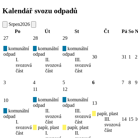
Kalendář svozu odpadů
Srpen
2026
Po
Út
St
Čt
Pá
So
N
27
28
29
komunální
komunální
komunální
odpad
odpad
odpad
30
31
1
2
I.
II.
III.
svozová
svozová
svozová
část
část
část
3
4
5
6
7
8
9
11
12
komunální
komunální
10
13
odpad
odpad
komunální
II.
III.
papír, plast
odpad
svozová
svozová
III.
14
15
1
I.
část
část
svozová
svozová
papír, plast
papír, plast
část
část
I.
II.