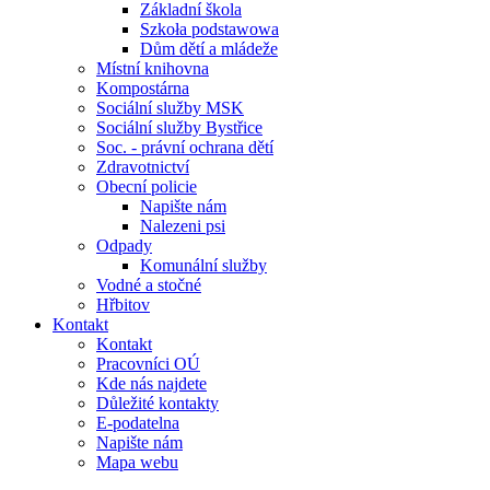
Základní škola
Szkoła podstawowa
Dům dětí a mládeže
Místní knihovna
Kompostárna
Sociální služby MSK
Sociální služby Bystřice
Soc. - právní ochrana dětí
Zdravotnictví
Obecní policie
Napište nám
Nalezeni psi
Odpady
Komunální služby
Vodné a stočné
Hřbitov
Kontakt
Kontakt
Pracovníci OÚ
Kde nás najdete
Důležité kontakty
E-podatelna
Napište nám
Mapa webu