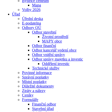
Bystřice centrum
Mapa
Volby 2026
Úřad
Úřední deska
E-podatelna
Odbory OÚ
Odbor stavební
Životní prostředí
MAPY obce
Odbor finanční
Odbor kancelář vedení obce
Odbor vnitřní správy
Odbor správy majetku a investic
Oddělení investic
Technické služby
Povinné informace
Správní poplatky
Místní poplatky
Důležité dokumenty
Ztráty a nálezy
Ceníky
Formuláře
Finanční odbor
Stavební úřad