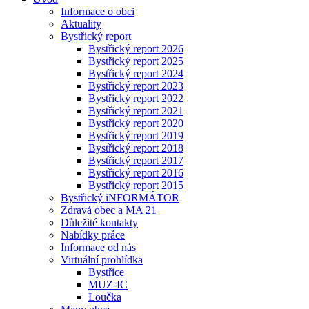
Informace o obci
Aktuality
Bystřický report
Bystřický report 2026
Bystřický report 2025
Bystřický report 2024
Bystřický report 2023
Bystřický report 2022
Bystřický report 2021
Bystřický report 2020
Bystřický report 2019
Bystřický report 2018
Bystřický report 2017
Bystřický report 2016
Bystřický report 2015
Bystřický iNFORMÁTOR
Zdravá obec a MA 21
Důležité kontakty
Nabídky práce
Informace od nás
Virtuální prohlídka
Bystřice
MUZ-IC
Loučka