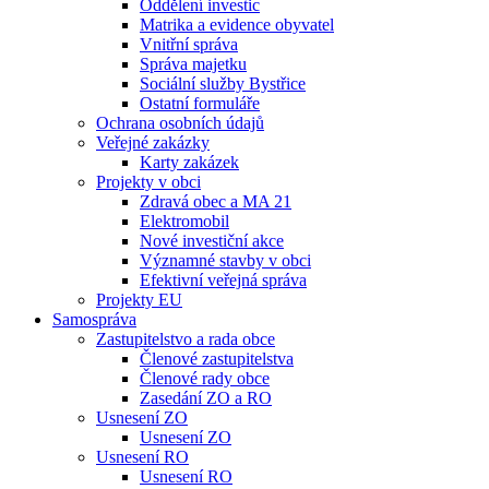
Oddělení investic
Matrika a evidence obyvatel
Vnitřní správa
Správa majetku
Sociální služby Bystřice
Ostatní formuláře
Ochrana osobních údajů
Veřejné zakázky
Karty zakázek
Projekty v obci
Zdravá obec a MA 21
Elektromobil
Nové investiční akce
Významné stavby v obci
Efektivní veřejná správa
Projekty EU
Samospráva
Zastupitelstvo a rada obce
Členové zastupitelstva
Členové rady obce
Zasedání ZO a RO
Usnesení ZO
Usnesení ZO
Usnesení RO
Usnesení RO