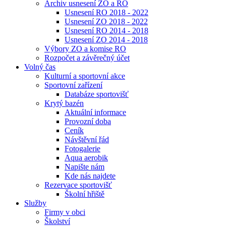
Archiv usnesení ZO a RO
Usnesení RO 2018 - 2022
Usnesení ZO 2018 - 2022
Usnesení RO 2014 - 2018
Usnesení ZO 2014 - 2018
Výbory ZO a komise RO
Rozpočet a závěrečný účet
Volný čas
Kulturní a sportovní akce
Sportovní zařízení
Databáze sportovišť
Krytý bazén
Aktuální informace
Provozní doba
Ceník
Návštěvní řád
Fotogalerie
Aqua aerobik
Napište nám
Kde nás najdete
Rezervace sportovišť
Školní hřiště
Služby
Firmy v obci
Školství