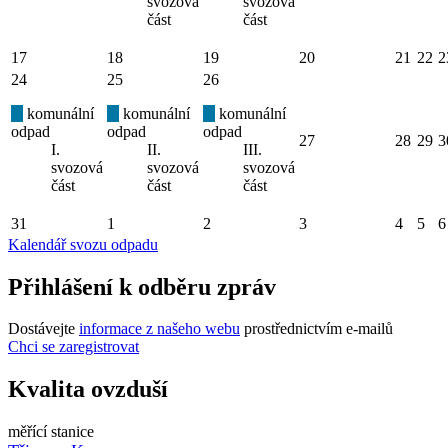
svozová
svozová
část
část
17
18
19
20
21
22
2
24
25
26
komunální
komunální
komunální
odpad
odpad
odpad
27
28
29
3
I.
II.
III.
svozová
svozová
svozová
část
část
část
31
1
2
3
4
5
6
Kalendář svozu odpadu
Přihlášení k odběru zpráv
Dostávejte
informace z našeho webu
prostřednictvím e-mailů
Chci se zaregistrovat
Kvalita ovzduší
měřící stanice