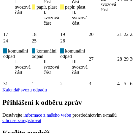
I.
část
část
svozová
svozová
papír, plast
papír, plast
část
část
I.
II.
svozová
svozová
část
část
17
18
19
20
21
22
2
24
25
26
komunální
komunální
komunální
odpad
odpad
odpad
27
28
29
3
I.
II.
III.
svozová
svozová
svozová
část
část
část
31
1
2
3
4
5
6
Kalendář svozu odpadu
Přihlášení k odběru zpráv
Dostávejte
informace z našeho webu
prostřednictvím e-mailů
Chci se zaregistrovat
Kvalita ovzduší