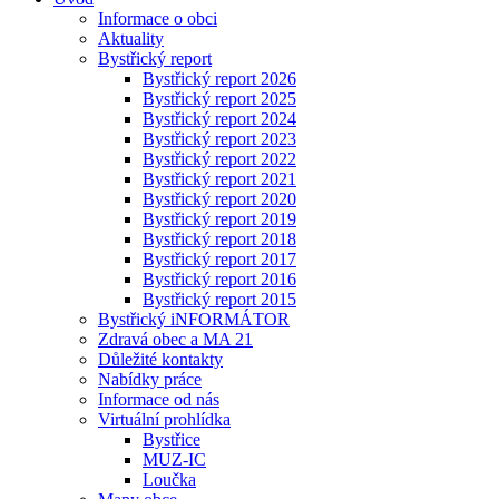
Informace o obci
Aktuality
Bystřický report
Bystřický report 2026
Bystřický report 2025
Bystřický report 2024
Bystřický report 2023
Bystřický report 2022
Bystřický report 2021
Bystřický report 2020
Bystřický report 2019
Bystřický report 2018
Bystřický report 2017
Bystřický report 2016
Bystřický report 2015
Bystřický iNFORMÁTOR
Zdravá obec a MA 21
Důležité kontakty
Nabídky práce
Informace od nás
Virtuální prohlídka
Bystřice
MUZ-IC
Loučka