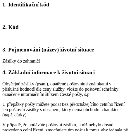
1. Identifikační kód
2. Kód
3. Pojmenování (název) životní situace
Zásilky do zahraničí
4. Základní informace k životní situaci
Obyčejné zásilky (psaní), opatřené poštovními známkami v
příslušné hodnotě dle ceny služby, vložte do poštovní schránky
označené informačním štítkem České pošty, s.p.
U přepážky pošty můžete podat bez předcházejícího celního řízení
jen poštovní zásilky s obsahem, který nemá obchodní charakter
(např. dárky).
V případě, že podáváte poštovní zásilku, u níž nebylo dosud
provedeno celní řízení, zmocňujete tím poštu k tomu, aby jednala při