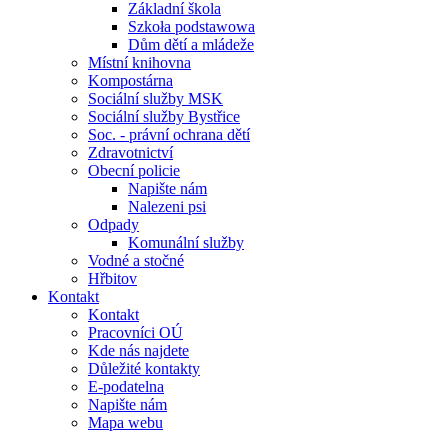
Základní škola
Szkoła podstawowa
Dům dětí a mládeže
Místní knihovna
Kompostárna
Sociální služby MSK
Sociální služby Bystřice
Soc. - právní ochrana dětí
Zdravotnictví
Obecní policie
Napište nám
Nalezeni psi
Odpady
Komunální služby
Vodné a stočné
Hřbitov
Kontakt
Kontakt
Pracovníci OÚ
Kde nás najdete
Důležité kontakty
E-podatelna
Napište nám
Mapa webu