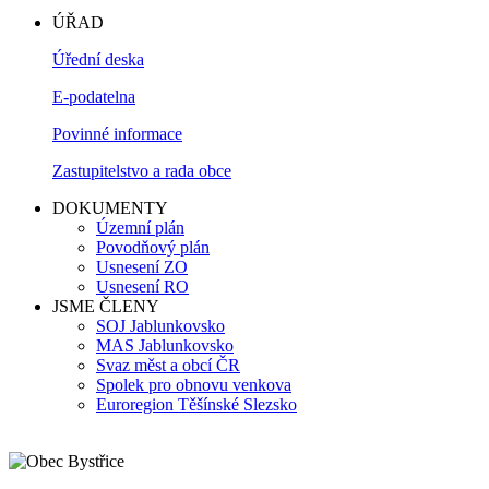
ÚŘAD
Úřední deska
E-podatelna
Povinné informace
Zastupitelstvo a rada obce
DOKUMENTY
Územní plán
Povodňový plán
Usnesení ZO
Usnesení RO
JSME ČLENY
SOJ Jablunkovsko
MAS Jablunkovsko
Svaz měst a obcí ČR
Spolek pro obnovu venkova
Euroregion Těšínské Slezsko