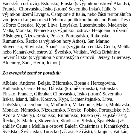
Faerských ostrovů), Estonsko, Finsko (s výjimkou ostrovů Alandy),
Francie, Chorvatsko, Irsko (kromě Severního Irska), Itálie (s
výjimkou území Livigna, Campione d’Italia, nebo části teritoriálních
vod jezera Lugano mezi břehem a politickou hranicí od Ponte Tresa
k Porto Ceresio), Kypr, Litva, Lotyšsko, Lucembursko, Maďarsko,
Malta, Monako, Německo (s výjimkou ostrova Helgoland a území
Büsingen), Nizozemsko, Polsko, Portugalsko, Rakousko,
Rumunsko, Řecko (s výjimkou hory Athos), San Marino,
Slovensko, Slovinsko, Španělsko (s výjimkou enkláv Ceuta, Melilla
nebo Kanárských ostrovů), Švédsko, Vatikán, Velká Británie a
Severní Irsko (s výjimkou Normanských ostrovů - Jersey, Guernsey,
Aldenrey, Sark, Herm, Jethou).
Za evropské země se považují
:
Albánie, Andorra, Belgie, Bělorusko, Bosna a Hercegovina,
Bulharsko, Černá Hora, Dánsko (kromě Grónska), Estonsko,
Finsko, Francie, Gibraltar, Chorvatsko, Irsko (kromě Severního
Irska), Island, Itálie, Kosovo, Kypr, Lichtenštejnsko, Litva,
Lotyšsko, Lucembursko, Maďarsko, Makedonie, Malta, Moldavsko,
Monako, Německo, Nizozemsko, Norsko, Polsko, Portugalsko (vč.
Azor a Madeiry), Rakousko, Rumunsko, Rusko (vč. asijské části),
Řecko, S. Marino, Slovensko, Slovinsko, Srbsko, Španělsko (vč.
enkláv Ceuta a Melilla a ostrovů Baleár, Chafarinas a Kanárských),
Švédsko, Švýcarsko, Turecko (vč. asijské části), Ukrajina, Vatikán,