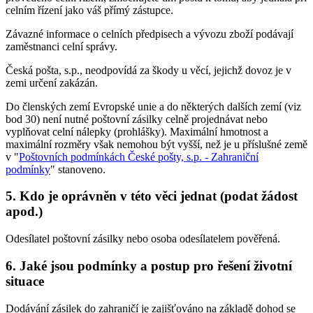
celním řízení jako váš přímý zástupce.
Závazné informace o celních předpisech a vývozu zboží podávají
zaměstnanci celní správy.
Česká pošta, s.p., neodpovídá za škody u věcí, jejichž dovoz je v
zemi určení zakázán.
Do členských zemí Evropské unie a do některých dalších zemí (viz
bod 30) není nutné poštovní zásilky celně projednávat nebo
vyplňovat celní nálepky (prohlášky). Maximální hmotnost a
maximální rozměry však nemohou být vyšší, než je u příslušné země
v "
Poštovních podmínkách České pošty, s.p. - Zahraniční
podmínky
" stanoveno.
5. Kdo je oprávněn v této věci jednat (podat žádost
apod.)
Odesílatel poštovní zásilky nebo osoba odesílatelem pověřená.
6. Jaké jsou podmínky a postup pro řešení životní
situace
Dodávání zásilek do zahraničí je zajišťováno na základě dohod se