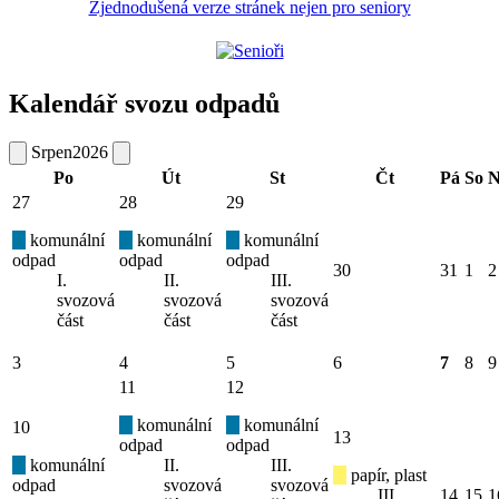
Zjednodušená verze stránek nejen pro seniory
Kalendář svozu odpadů
Srpen
2026
Po
Út
St
Čt
Pá
So
N
27
28
29
komunální
komunální
komunální
odpad
odpad
odpad
30
31
1
2
I.
II.
III.
svozová
svozová
svozová
část
část
část
3
4
5
6
7
8
9
11
12
komunální
komunální
10
13
odpad
odpad
komunální
II.
III.
papír, plast
odpad
svozová
svozová
III.
14
15
1