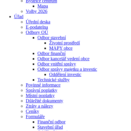
Bystřice centrum
Mapa
Volby 2026
Úřad
Úřední deska
E-podatelna
Odbory OÚ
Odbor stavební
Životní prostředí
MAPY obce
Odbor finanční
Odbor kancelář vedení obce
Odbor vnitřní správy
Odbor správy majetku a investic
Oddělení investic
Technické služby
Povinné informace
Správní poplatky
Místní poplatky
Důležité dokumenty
Ztráty a nálezy
Ceníky
Formuláře
Finanční odbor
Stavební úřad