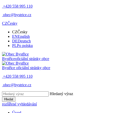
+420 558 995 110
obec@bystrice.cz
CZ
Česky
CZ
Česky
EN
English
DE
Deutsch
PL
Po polsku
Bystřice
oficiální stránky obce
Bystřice
oficiální stránky obce
+420 558 995 110
obec@bystrice.cz
Hledaný výraz
Hledat
rozšířené vyhledávání
Úvod