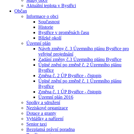
Mapy obce
Aktuální teplota v Bystřici
Občan
Informace o obci
Současnost
Historie
Bystřice v proměnách času
Blízké okolí
Územní plán
Návrh změny č. 3 Územního plánu Bystřice pro
veřejné projednání
Zadání změny č.3 Územního plánu Bystřice
Úplné znění po změně č. 2 Územního plánu
Bystřice
Změna č. 2 ÚP Bystřice - čistopis
Úplné znění po změně č. 1 Územního plánu
Bystřice
Změna č. 1 ÚP Bystřice - čistopis
Územní plán 2016
Spolky a sdružení
Neziskové organizace
Dotace a granty
Vyhlášky a nařízení
Senior taxi
Bezplatná právní poradna