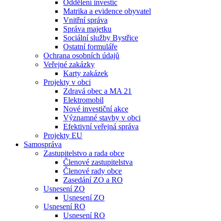
Oddělení investic
Matrika a evidence obyvatel
Vnitřní správa
Správa majetku
Sociální služby Bystřice
Ostatní formuláře
Ochrana osobních údajů
Veřejné zakázky
Karty zakázek
Projekty v obci
Zdravá obec a MA 21
Elektromobil
Nové investiční akce
Významné stavby v obci
Efektivní veřejná správa
Projekty EU
Samospráva
Zastupitelstvo a rada obce
Členové zastupitelstva
Členové rady obce
Zasedání ZO a RO
Usnesení ZO
Usnesení ZO
Usnesení RO
Usnesení RO