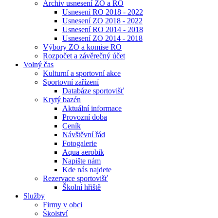
Archiv usnesení ZO a RO
Usnesení RO 2018 - 2022
Usnesení ZO 2018 - 2022
Usnesení RO 2014 - 2018
Usnesení ZO 2014 - 2018
Výbory ZO a komise RO
Rozpočet a závěrečný účet
Volný čas
Kulturní a sportovní akce
Sportovní zařízení
Databáze sportovišť
Krytý bazén
Aktuální informace
Provozní doba
Ceník
Návštěvní řád
Fotogalerie
Aqua aerobik
Napište nám
Kde nás najdete
Rezervace sportovišť
Školní hřiště
Služby
Firmy v obci
Školství