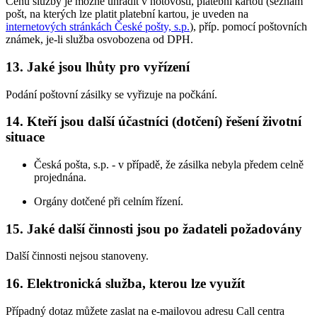
Cenu služby je možné uhradit v hotovosti, platební kartou (seznam
pošt, na kterých lze platit platební kartou, je uveden na
internetových stránkách České pošty, s.p.
), příp. pomocí poštovních
známek, je-li služba osvobozena od DPH.
13. Jaké jsou lhůty pro vyřízení
Podání poštovní zásilky se vyřizuje na počkání.
14. Kteří jsou další účastníci (dotčení) řešení životní
situace
Česká pošta, s.p. - v případě, že zásilka nebyla předem celně
projednána.
Orgány dotčené při celním řízení.
15. Jaké další činnosti jsou po žadateli požadovány
Další činnosti nejsou stanoveny.
16. Elektronická služba, kterou lze využít
Případný dotaz můžete zaslat na e-mailovou adresu Call centra