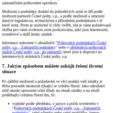
zahraničními poštovními operátory.
Možnosti a podmínky dodání do jednotlivých zemí se liší podle
možností partnerů České pošty, s.p., a podle možností a omezení
daných legislativou, technickými a přírodními podmínkami v té
které zemi. Proto je nezbytné si vždy ověřit, zda je vámi požadovaná
služba pro vámi zvolenou zemi poskytována, jaké jsou hmotnostní,
rozměrové a další limity zásilek.
Informace naleznete v aktuálních "
Poštovních podmínkách České
pošty, s.p. - Zahraniční podmínky
" nebo v
přehledech poštovních
služeb České pošty, s.p., do zahraničí
, které jsou k dispozici na
internetových stránkách České pošty, s.p.
7. Jakým způsobem můžete zahájit řešení životní
situace
Po zjištění možností a požadavků ve věci podání vaší zásilky je
třeba posoudit okolnosti týkající se celního řízení. Jako odesílatel
totiž musíte upozornit celní úřady na obsah zásilky a na zboží
podléhající celnímu řízení tím, že:
vyplníte podle předtisku, v jazyce a počtu uvedeném v
"
Poštovních podmínkách České pošty, s.p. - Zahraniční
podmínky
", celní nálepku nebo celní prohlášku, kterou