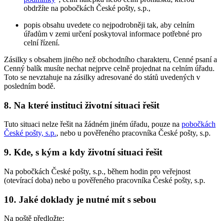
obdržíte na pobočkách České pošty, s.p.,
popis obsahu uvedete co nejpodrobněji tak, aby celním
úřadům v zemi určení poskytoval informace potřebné pro
celní řízení.
Zásilky s obsahem jiného než obchodního charakteru, Cenné psaní a
Cenný balík musíte nechat nejprve celně projednat na celním úřadu.
Toto se nevztahuje na zásilky adresované do států uvedených v
posledním bodě.
8. Na které instituci životní situaci řešit
Tuto situaci nelze řešit na žádném jiném úřadu, pouze na
pobočkách
České pošty, s.p.
, nebo u pověřeného pracovníka České pošty, s.p.
9. Kde, s kým a kdy životní situaci řešit
Na pobočkách České pošty, s.p., během hodin pro veřejnost
(otevírací doba) nebo u pověřeného pracovníka České pošty, s.p.
10. Jaké doklady je nutné mít s sebou
Na poště předložte: