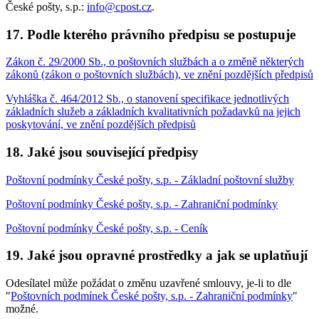
České pošty, s.p.:
info@cpost.cz
.
17. Podle kterého právního předpisu se postupuje
Zákon č. 29/2000 Sb., o poštovních službách a o změně některých
zákonů (zákon o poštovních službách), ve znění pozdějších předpisů
Vyhláška č. 464/2012 Sb., o stanovení specifikace jednotlivých
základních služeb a základních kvalitativních požadavků na jejich
poskytování, ve znění pozdějších předpisů
18. Jaké jsou související předpisy
Poštovní podmínky České pošty, s.p. - Základní poštovní služby
Poštovní podmínky České pošty, s.p. - Zahraniční podmínky
Poštovní podmínky České pošty, s.p. - Ceník
19. Jaké jsou opravné prostředky a jak se uplatňují
Odesílatel může požádat o změnu uzavřené smlouvy, je-li to dle
"
Poštovních podmínek České pošty, s.p. - Zahraniční podmínky
"
možné.