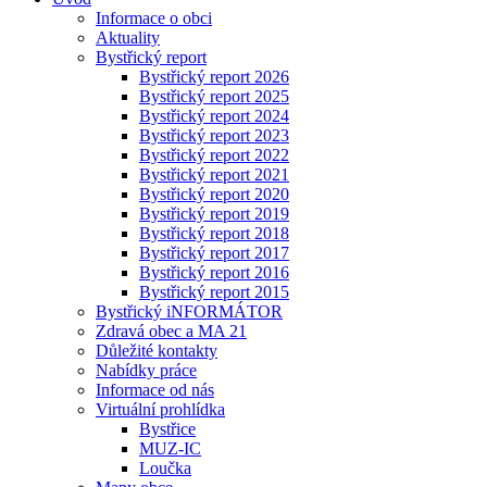
Informace o obci
Aktuality
Bystřický report
Bystřický report 2026
Bystřický report 2025
Bystřický report 2024
Bystřický report 2023
Bystřický report 2022
Bystřický report 2021
Bystřický report 2020
Bystřický report 2019
Bystřický report 2018
Bystřický report 2017
Bystřický report 2016
Bystřický report 2015
Bystřický iNFORMÁTOR
Zdravá obec a MA 21
Důležité kontakty
Nabídky práce
Informace od nás
Virtuální prohlídka
Bystřice
MUZ-IC
Loučka